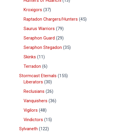
Hunters of Huanchi
13
Kroxigors
37
Raptadon Chargers/Hunters
45
Saurus Warriors
79
Seraphon Guard
29
Seraphon Stegadon
35
Skinks
11
Terradon
6
Stormcast Eternals
155
Liberators
30
Reclusians
26
Vanquishers
36
Vigilors
48
Vindictors
15
Sylvaneth
122