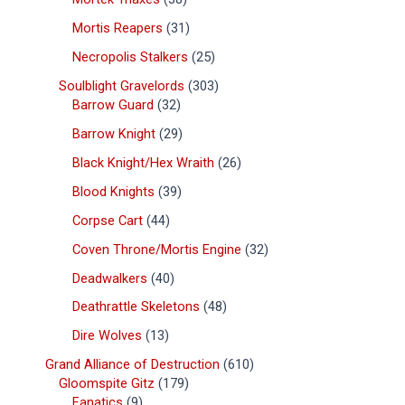
Mortis Reapers
31
Necropolis Stalkers
25
Soulblight Gravelords
303
Barrow Guard
32
Barrow Knight
29
Black Knight/Hex Wraith
26
Blood Knights
39
Corpse Cart
44
Coven Throne/Mortis Engine
32
Deadwalkers
40
Deathrattle Skeletons
48
Dire Wolves
13
Grand Alliance of Destruction
610
Gloomspite Gitz
179
Fanatics
9