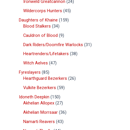
Ironweld Greatcannon
24
Wildercorps Hunters
45
Daughters of Khaine
159
Blood Stalkers
34
Cauldron of Blood
9
Dark Riders/Doomfire Warlocks
31
Heartrenders/Lifetakers
38
Witch Aelves
47
Fyreslayers
85
Hearthguard Bezerkers
26
Vulkite Bezerkers
59
Idoneth Deepkin
150
Akhelian Allopex
27
Akhelian Morrsaar
36
Namarti Reavers
43