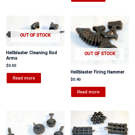
OUT OF STOCK
Hellblaster Cleaning Rod
OUT OF STOCK
Arms
$
0.50
Hellblaster Firing Hammer
Read more
$
0.40
Read more