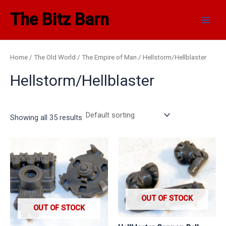
1
1
7
5
6
6
3
6
3
9
2
4
8
1
2
5
1
5
4
1
5
3
3
6
1
5
4
9
1
7
9
1
8
6
6
4
9
4
3
2
8
6
2
8
4
9
2
1
5
1
3
2
1
8
4
1
2
1
7
3
1
8
6
1
1
6
1
3
3
5
1
3
1
9
1
4
3
1
4
1
1
3
1
1
5
3
3
2
2
2
7
1
5
2
9
8
3
3
2
4
2
8
5
3
1
7
3
1
1
2
1
3
3
2
1
5
1
5
4
1
4
1
2
9
8
5
1
2
4
1
3
2
3
1
8
8
6
4
2
2
4
4
4
4
2
7
1
1
3
6
6
1
1
5
5
6
3
4
6
7
3
3
3
3
4
3
3
7
2
3
6
3
2
4
2
4
2
2
2
5
2
5
1
1
2
4
4
1
2
3
4
6
3
2
4
5
4
6
6
3
1
5
2
5
5
3
3
1
1
3
4
6
1
3
1
2
3
4
2
1
3
3
4
2
6
3
5
2
6
3
8
2
5
3
2
7
2
4
7
2
1
7
2
5
5
2
9
2
4
1
4
3
1
3
1
5
3
5
9
2
4
4
1
4
1
5
9
5
9
2
2
4
5
3
4
5
1
2
2
5
1
2
3
2
1
2
5
3
1
5
6
2
9
2
6
3
2
3
2
3
2
1
6
2
9
4
1
5
6
6
1
1
1
3
1
1
3
3
3
7
1
2
7
1
7
3
2
1
7
1
3
1
3
6
4
6
4
2
3
6
4
7
1
1
2
3
7
2
3
8
6
1
5
1
4
6
4
5
5
2
5
4
7
3
3
5
3
2
3
5
3
5
1
1
1
2
3
6
1
1
1
5
4
1
1
1
5
1
1
3
1
2
3
8
3
1
9
1
9
2
4
4
2
4
1
5
1
3
4
9
5
1
6
1
4
2
2
3
3
2
3
5
1
3
4
6
5
1
5
3
4
2
4
1
4
6
4
4
3
1
2
5
3
1
5
8
2
4
2
3
3
2
1
2
9
3
1
1
5
5
9
3
2
4
6
2
3
5
2
3
1
1
2
3
Skip
Main
The Bitz Barn
2
p
9
p
1
p
2
9
4
p
4
9
p
7
2
1
1
p
3
8
1
4
4
p
9
4
5
9
1
0
1
9
0
4
5
6
p
8
8
6
p
p
6
4
4
5
3
2
7
6
6
6
2
7
0
8
4
2
p
3
2
5
1
5
1
8
7
7
7
0
2
7
4
p
4
4
0
5
5
1
5
1
1
9
6
4
4
7
6
6
5
4
1
3
p
3
7
2
9
3
8
9
2
5
3
2
1
7
8
2
3
8
3
8
6
3
3
2
7
8
4
0
6
1
8
8
5
8
5
0
0
8
6
5
2
3
9
0
1
5
4
5
2
7
6
5
7
5
0
8
5
9
4
2
8
7
4
8
3
0
1
8
3
2
6
3
9
p
3
4
8
3
9
7
6
0
6
9
1
1
5
1
4
1
0
0
7
1
7
4
6
0
2
3
6
1
2
0
9
8
6
0
0
6
9
8
7
5
4
7
5
7
7
9
1
8
1
4
0
6
7
9
9
1
5
0
9
9
2
5
4
0
3
0
3
p
3
3
9
9
4
8
4
1
p
8
p
7
7
7
1
6
3
1
8
0
4
5
1
4
3
2
1
3
0
4
p
1
1
2
1
5
9
7
9
4
2
6
4
3
2
3
1
9
3
1
3
3
3
2
3
3
5
9
p
7
0
2
2
6
6
5
0
4
8
1
2
9
0
8
7
8
4
8
2
2
5
5
4
8
6
6
p
5
9
3
5
3
3
4
6
2
5
1
7
1
8
6
1
p
2
4
3
5
1
0
3
8
6
2
3
0
8
9
9
3
5
9
4
5
7
1
0
0
8
6
8
2
5
3
9
3
7
6
7
0
9
p
0
2
9
0
8
5
0
6
7
0
6
8
3
4
9
0
5
1
2
3
2
0
9
4
6
7
2
5
2
8
2
p
4
0
2
7
7
2
6
2
8
1
9
8
0
7
0
6
2
5
3
4
1
7
0
1
8
1
8
3
0
9
5
5
4
3
7
6
0
5
6
2
2
9
2
5
2
7
0
8
8
6
8
1
9
1
1
3
4
6
2
1
6
1
3
2
to
p
r
0
r
p
r
p
5
p
r
p
p
r
p
7
p
8
r
p
p
p
p
p
r
7
p
p
p
p
p
p
p
p
p
p
p
r
p
p
p
r
r
0
p
p
p
p
p
p
p
p
1
2
p
p
p
p
1
r
p
p
p
p
p
p
1
p
p
p
p
2
p
p
r
p
2
p
p
p
3
p
p
p
p
p
p
p
p
p
p
p
p
p
6
r
p
p
p
p
p
p
p
p
p
p
p
p
7
p
p
p
p
p
p
4
p
p
p
p
3
p
p
p
p
p
p
p
p
p
0
p
p
p
8
0
3
p
p
3
p
p
p
p
p
p
p
p
p
2
p
p
p
p
p
p
p
p
p
p
p
p
p
p
p
p
p
p
r
p
p
p
p
p
p
p
p
p
p
4
p
p
p
5
p
p
p
p
4
p
p
p
p
p
2
p
p
p
p
p
p
8
p
3
p
p
p
3
0
p
6
p
p
9
p
7
p
p
p
p
5
p
p
p
p
p
p
p
p
p
8
p
p
p
p
4
r
p
p
p
p
p
p
8
p
r
5
r
p
p
p
p
p
p
p
p
p
p
p
p
p
p
p
p
p
p
p
r
p
p
p
p
p
p
p
p
p
6
p
p
p
5
p
p
p
p
p
p
p
2
p
p
p
p
p
r
p
p
9
p
p
p
5
p
p
p
p
7
p
p
p
p
5
1
p
p
p
p
p
p
p
7
p
r
9
p
p
p
p
p
7
p
p
p
p
p
p
p
p
p
r
p
p
p
p
p
3
p
p
p
p
3
p
p
p
p
p
p
p
p
p
p
p
p
p
p
p
p
p
p
p
p
p
p
9
7
p
p
r
p
5
p
p
p
9
5
p
p
7
p
p
4
p
p
p
p
p
p
p
4
p
p
p
p
p
p
p
p
p
p
r
p
p
p
p
p
p
p
p
p
p
p
p
p
p
p
p
p
p
p
p
p
p
p
p
p
0
p
p
p
p
p
p
p
p
p
p
p
p
p
p
p
p
p
p
p
p
p
p
p
p
p
p
p
p
p
p
p
p
p
p
p
p
p
p
Men
content
r
o
p
o
r
o
r
p
r
o
r
r
o
r
p
r
p
o
r
r
r
r
r
o
p
r
r
r
r
r
r
r
r
r
r
r
o
r
r
r
o
o
p
r
r
r
r
r
r
r
r
p
p
r
r
r
r
p
o
r
r
r
r
r
r
p
r
r
r
r
4
r
r
o
r
3
r
r
r
p
r
r
r
r
r
r
r
r
r
r
r
r
r
p
o
r
r
r
r
r
r
r
r
r
r
r
r
p
r
r
r
r
r
r
p
r
r
r
r
p
r
r
r
r
r
r
r
r
r
p
r
r
r
p
8
p
r
r
1
r
r
r
r
r
r
r
r
r
p
r
r
r
r
r
r
r
r
r
r
r
r
r
r
r
r
r
r
o
r
r
r
r
r
r
r
r
r
r
p
r
r
r
p
r
r
r
r
p
r
r
r
r
r
p
r
r
r
r
r
r
p
r
p
r
r
r
p
p
r
p
r
r
p
r
p
r
r
r
r
p
r
r
r
r
r
r
r
r
r
p
r
r
r
r
p
o
r
r
r
r
r
r
p
r
o
p
o
r
r
r
r
r
r
r
r
r
r
r
r
r
r
r
r
r
r
r
o
r
r
r
r
r
r
r
r
r
p
r
r
r
p
r
r
r
r
r
r
r
p
r
r
r
r
r
o
r
r
p
r
r
r
p
r
r
r
r
p
r
r
r
r
p
p
r
r
r
r
r
r
r
p
r
o
p
r
r
r
r
r
5
r
r
r
r
r
r
r
r
r
o
r
r
r
r
r
p
r
r
r
r
p
r
r
r
r
r
r
r
r
r
r
r
r
r
r
r
r
r
r
r
r
r
r
p
0
r
r
o
r
p
r
r
r
p
p
r
r
p
r
r
1
r
r
r
r
r
r
r
p
r
r
r
r
r
r
r
r
r
r
o
r
r
r
r
r
r
r
r
r
r
r
r
r
r
r
r
r
r
r
r
r
r
r
r
r
p
r
r
r
r
r
r
r
r
r
r
r
r
r
r
r
r
r
r
r
r
r
r
r
r
r
r
r
r
r
r
r
r
r
r
r
r
r
r
o
d
r
d
o
d
o
r
o
d
o
o
d
o
r
o
r
d
o
o
o
o
o
d
r
o
o
o
o
o
o
o
o
o
o
o
d
o
o
o
d
d
r
o
o
o
o
o
o
o
o
r
r
o
o
o
o
r
d
o
o
o
o
o
o
r
o
o
o
o
p
o
o
d
o
p
o
o
o
r
o
o
o
o
o
o
o
o
o
o
o
o
o
r
d
o
o
o
o
o
o
o
o
o
o
o
o
r
o
o
o
o
o
o
r
o
o
o
o
r
o
o
o
o
o
o
o
o
o
r
o
o
o
r
p
r
o
o
p
o
o
o
o
o
o
o
o
o
r
o
o
o
o
o
o
o
o
o
o
o
o
o
o
o
o
o
o
d
o
o
o
o
o
o
o
o
o
o
r
o
o
o
r
o
o
o
o
r
o
o
o
o
o
r
o
o
o
o
o
o
r
o
r
o
o
o
r
r
o
r
o
o
r
o
r
o
o
o
o
r
o
o
o
o
o
o
o
o
o
r
o
o
o
o
r
d
o
o
o
o
o
o
r
o
d
r
d
o
o
o
o
o
o
o
o
o
o
o
o
o
o
o
o
o
o
o
d
o
o
o
o
o
o
o
o
o
r
o
o
o
r
o
o
o
o
o
o
o
r
o
o
o
o
o
d
o
o
r
o
o
o
r
o
o
o
o
r
o
o
o
o
r
r
o
o
o
o
o
o
o
r
o
d
r
o
o
o
o
o
p
o
o
o
o
o
o
o
o
o
d
o
o
o
o
o
r
o
o
o
o
r
o
o
o
o
o
o
o
o
o
o
o
o
o
o
o
o
o
o
o
o
o
o
r
p
o
o
d
o
r
o
o
o
r
r
o
o
r
o
o
p
o
o
o
o
o
o
o
r
o
o
o
o
o
o
o
o
o
o
d
o
o
o
o
o
o
o
o
o
o
o
o
o
o
o
o
o
o
o
o
o
o
o
o
o
r
o
o
o
o
o
o
o
o
o
o
o
o
o
o
o
o
o
o
o
o
o
o
o
o
o
o
o
o
o
o
o
o
o
o
o
o
o
o
d
u
o
u
d
u
d
o
d
u
d
d
u
d
o
d
o
u
d
d
d
d
d
u
o
d
d
d
d
d
d
d
d
d
d
d
u
d
d
d
u
u
o
d
d
d
d
d
d
d
d
o
o
d
d
d
d
o
u
d
d
d
d
d
d
o
d
d
d
d
r
d
d
u
d
r
d
d
d
o
d
d
d
d
d
d
d
d
d
d
d
d
d
o
u
d
d
d
d
d
d
d
d
d
d
d
d
o
d
d
d
d
d
d
o
d
d
d
d
o
d
d
d
d
d
d
d
d
d
o
d
d
d
o
r
o
d
d
r
d
d
d
d
d
d
d
d
d
o
d
d
d
d
d
d
d
d
d
d
d
d
d
d
d
d
d
d
u
d
d
d
d
d
d
d
d
d
d
o
d
d
d
o
d
d
d
d
o
d
d
d
d
d
o
d
d
d
d
d
d
o
d
o
d
d
d
o
o
d
o
d
d
o
d
o
d
d
d
d
o
d
d
d
d
d
d
d
d
d
o
d
d
d
d
o
u
d
d
d
d
d
d
o
d
u
o
u
d
d
d
d
d
d
d
d
d
d
d
d
d
d
d
d
d
d
d
u
d
d
d
d
d
d
d
d
d
o
d
d
d
o
d
d
d
d
d
d
d
o
d
d
d
d
d
u
d
d
o
d
d
d
o
d
d
d
d
o
d
d
d
d
o
o
d
d
d
d
d
d
d
o
d
u
o
d
d
d
d
d
r
d
d
d
d
d
d
d
d
d
u
d
d
d
d
d
o
d
d
d
d
o
d
d
d
d
d
d
d
d
d
d
d
d
d
d
d
d
d
d
d
d
d
d
o
r
d
d
u
d
o
d
d
d
o
o
d
d
o
d
d
r
d
d
d
d
d
d
d
o
d
d
d
d
d
d
d
d
d
d
u
d
d
d
d
d
d
d
d
d
d
d
d
d
d
d
d
d
d
d
d
d
d
d
d
d
o
d
d
d
d
d
d
d
d
d
d
d
d
d
d
d
d
d
d
d
d
d
d
d
d
d
d
d
d
d
d
d
d
d
d
d
d
d
d
Home
/
The Old World
/
The Empire of Man
/ Hellstorm/Hellblaster
u
c
d
c
u
c
u
d
u
c
u
u
c
u
d
u
d
c
u
u
u
u
u
c
d
u
u
u
u
u
u
u
u
u
u
u
c
u
u
u
c
c
d
u
u
u
u
u
u
u
u
d
d
u
u
u
u
d
c
u
u
u
u
u
u
d
u
u
u
u
o
u
u
c
u
o
u
u
u
d
u
u
u
u
u
u
u
u
u
u
u
u
u
d
c
u
u
u
u
u
u
u
u
u
u
u
u
d
u
u
u
u
u
u
d
u
u
u
u
d
u
u
u
u
u
u
u
u
u
d
u
u
u
d
o
d
u
u
o
u
u
u
u
u
u
u
u
u
d
u
u
u
u
u
u
u
u
u
u
u
u
u
u
u
u
u
u
c
u
u
u
u
u
u
u
u
u
u
d
u
u
u
d
u
u
u
u
d
u
u
u
u
u
d
u
u
u
u
u
u
d
u
d
u
u
u
d
d
u
d
u
u
d
u
d
u
u
u
u
d
u
u
u
u
u
u
u
u
u
d
u
u
u
u
d
c
u
u
u
u
u
u
d
u
c
d
c
u
u
u
u
u
u
u
u
u
u
u
u
u
u
u
u
u
u
u
c
u
u
u
u
u
u
u
u
u
d
u
u
u
d
u
u
u
u
u
u
u
d
u
u
u
u
u
c
u
u
d
u
u
u
d
u
u
u
u
d
u
u
u
u
d
d
u
u
u
u
u
u
u
d
u
c
d
u
u
u
u
u
o
u
u
u
u
u
u
u
u
u
c
u
u
u
u
u
d
u
u
u
u
d
u
u
u
u
u
u
u
u
u
u
u
u
u
u
u
u
u
u
u
u
u
u
d
o
u
u
c
u
d
u
u
u
d
d
u
u
d
u
u
o
u
u
u
u
u
u
u
d
u
u
u
u
u
u
u
u
u
u
c
u
u
u
u
u
u
u
u
u
u
u
u
u
u
u
u
u
u
u
u
u
u
u
u
u
d
u
u
u
u
u
u
u
u
u
u
u
u
u
u
u
u
u
u
u
u
u
u
u
u
u
u
u
u
u
u
u
u
u
u
u
u
u
u
Hellstorm/Hellblaster
c
t
u
t
c
t
c
u
c
t
c
c
t
c
u
c
u
t
c
c
c
c
c
t
u
c
c
c
c
c
c
c
c
c
c
c
t
c
c
c
t
t
u
c
c
c
c
c
c
c
c
u
u
c
c
c
c
u
t
c
c
c
c
c
c
u
c
c
c
c
d
c
c
t
c
d
c
c
c
u
c
c
c
c
c
c
c
c
c
c
c
c
c
u
t
c
c
c
c
c
c
c
c
c
c
c
c
u
c
c
c
c
c
c
u
c
c
c
c
u
c
c
c
c
c
c
c
c
c
u
c
c
c
u
d
u
c
c
d
c
c
c
c
c
c
c
c
c
u
c
c
c
c
c
c
c
c
c
c
c
c
c
c
c
c
c
c
t
c
c
c
c
c
c
c
c
c
c
u
c
c
c
u
c
c
c
c
u
c
c
c
c
c
u
c
c
c
c
c
c
u
c
u
c
c
c
u
u
c
u
c
c
u
c
u
c
c
c
c
u
c
c
c
c
c
c
c
c
c
u
c
c
c
c
u
t
c
c
c
c
c
c
u
c
t
u
t
c
c
c
c
c
c
c
c
c
c
c
c
c
c
c
c
c
c
c
t
c
c
c
c
c
c
c
c
c
u
c
c
c
u
c
c
c
c
c
c
c
u
c
c
c
c
c
t
c
c
u
c
c
c
u
c
c
c
c
u
c
c
c
c
u
u
c
c
c
c
c
c
c
u
c
t
u
c
c
c
c
c
d
c
c
c
c
c
c
c
c
c
t
c
c
c
c
c
u
c
c
c
c
u
c
c
c
c
c
c
c
c
c
c
c
c
c
c
c
c
c
c
c
c
c
c
u
d
c
c
t
c
u
c
c
c
u
u
c
c
u
c
c
d
c
c
c
c
c
c
c
u
c
c
c
c
c
c
c
c
c
c
t
c
c
c
c
c
c
c
c
c
c
c
c
c
c
c
c
c
c
c
c
c
c
c
c
c
u
c
c
c
c
c
c
c
c
c
c
c
c
c
c
c
c
c
c
c
c
c
c
c
c
c
c
c
c
c
c
c
c
c
c
c
c
c
c
t
c
s
t
s
t
c
t
s
t
t
s
t
c
t
c
s
t
t
t
t
t
s
c
t
t
t
t
t
t
t
t
t
t
t
s
t
t
t
s
s
c
t
t
t
t
t
t
t
t
c
c
t
t
t
t
c
s
t
t
t
t
t
t
c
t
t
t
t
u
t
t
s
t
u
t
t
t
c
t
t
t
t
t
t
t
t
t
t
t
t
t
c
s
t
t
t
t
t
t
t
t
t
t
t
t
c
t
t
t
t
t
t
c
t
t
t
t
c
t
t
t
t
t
t
t
t
t
c
t
t
t
c
u
c
t
t
u
t
t
t
t
t
t
t
t
t
c
t
t
t
t
t
t
t
t
t
t
t
t
t
t
t
t
t
t
s
t
t
t
t
t
t
t
t
t
t
c
t
t
t
c
t
t
t
t
c
t
t
t
t
t
c
t
t
t
t
t
t
c
t
c
t
t
t
c
c
t
c
t
t
c
t
c
t
t
t
t
c
t
t
t
t
t
t
t
t
t
c
t
t
t
t
c
s
t
t
t
t
t
t
c
t
s
c
s
t
t
t
t
t
t
t
t
t
t
t
t
t
t
t
t
t
t
t
s
t
t
t
t
t
t
t
t
t
c
t
t
t
c
t
t
t
t
t
t
t
c
t
t
t
t
t
s
t
t
c
t
t
t
c
t
t
t
t
c
t
t
t
t
c
c
t
t
t
t
t
t
t
c
t
s
c
t
t
t
t
t
u
t
t
t
t
t
t
t
t
t
s
t
t
t
t
t
c
t
t
t
t
c
t
t
t
t
t
t
t
t
t
t
t
t
t
t
t
t
t
t
t
t
t
t
c
u
t
t
s
t
c
t
t
t
c
c
t
t
c
t
t
u
t
t
t
t
t
t
t
c
t
t
t
t
t
t
t
t
t
t
s
t
t
t
t
t
t
t
t
t
t
t
t
t
t
t
t
t
t
t
t
t
t
t
t
t
c
t
t
t
t
t
t
t
t
t
t
t
t
t
t
t
t
t
t
t
t
t
t
t
t
t
t
t
t
t
t
t
t
t
t
t
t
t
t
s
t
s
s
t
s
s
s
s
t
s
t
s
s
s
s
s
t
s
s
s
s
s
s
s
s
s
s
s
s
s
s
t
s
s
s
s
s
s
s
s
t
t
s
s
s
s
t
s
s
s
s
s
s
t
s
s
s
s
c
s
s
s
c
s
s
s
t
s
s
s
s
s
s
s
s
s
s
s
s
s
t
s
s
s
s
s
s
s
s
s
s
s
s
t
s
s
s
s
s
s
t
s
s
s
s
t
s
s
s
s
s
s
s
s
s
t
s
s
s
t
c
t
s
s
c
s
s
s
s
s
s
s
s
s
t
s
s
s
s
s
s
s
s
s
s
s
s
s
s
s
s
s
s
s
s
s
s
s
s
s
s
s
s
t
s
s
s
t
s
s
s
s
t
s
s
s
s
s
t
s
s
s
s
s
s
t
s
t
s
s
s
t
t
s
t
s
s
t
s
t
s
s
s
s
t
s
s
s
s
s
s
s
s
s
t
s
s
s
s
t
s
s
s
s
s
s
t
s
t
s
s
s
s
s
s
s
s
s
s
s
s
s
s
s
s
s
s
s
s
s
s
s
s
s
s
s
s
t
s
s
s
t
s
s
s
s
s
s
s
t
s
s
s
s
s
s
s
t
s
s
s
t
s
s
s
s
t
s
s
s
s
t
t
s
s
s
s
s
s
s
t
s
t
s
s
s
s
s
c
s
s
s
s
s
s
s
s
s
s
s
s
s
s
t
s
s
s
s
t
s
s
s
s
s
s
s
s
s
s
s
s
s
s
s
s
s
s
s
s
s
s
t
c
s
s
s
t
s
s
s
t
t
s
s
t
s
s
c
s
s
s
s
s
s
s
t
s
s
s
s
s
s
s
s
s
s
s
s
s
s
s
s
s
s
s
s
s
s
s
s
s
s
s
s
s
s
s
s
s
s
s
t
s
s
s
s
s
s
s
s
s
s
s
s
s
s
s
s
s
s
s
s
s
s
s
s
s
s
s
s
s
s
s
s
s
s
s
s
s
s
s
s
s
s
s
s
s
s
s
s
t
t
s
s
s
s
s
s
s
t
s
t
s
s
s
s
s
s
s
s
s
s
s
s
s
s
s
s
s
s
s
s
s
s
s
s
s
s
s
t
s
s
s
t
s
s
s
s
t
s
s
Showing all 35 results
s
s
s
s
s
s
s
OUT OF STOCK
OUT OF STOCK