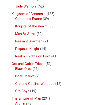
Jade Warriors
52
Kingdom of Bretonnia
185
Command Frame
39
Knights of the Realm
38
Men At Arms
32
Peasant Bowmen
21
Pegasus Knight
14
Realm Knights on Foot
41
Orc and Goblin Tribes
54
Black Orcs
16
Boar Chariot
7
Orc and Goblins Warboss
12
Orc Boyz
19
The Empire of Man
234
Archers
8