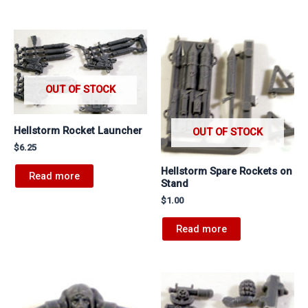
OUT OF STOCK
Hellstorm Rocket Launcher
OUT OF STOCK
$
6.25
Hellstorm Spare Rockets on
Read more
Stand
$
1.00
Read more