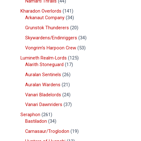
Namarti Thralls
44
Kharadon Overlords
141
Arkanaut Company
34
Grunstok Thunderers
20
Skywardens/Endinriggers
34
Vongrim's Harpoon Crew
53
Lumineth Realm-Lords
125
Alarith Stoneguard
17
Auralan Sentinels
26
Auralan Wardens
21
Vanari Bladelords
24
Vanari Dawnriders
37
Seraphon
261
Bastiladon
34
Carnasaur/Troglodon
19