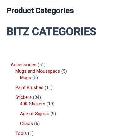
Product Categories
BITZ CATEGORIES
Accessories
51
Mugs and Mousepads
5
Mugs
5
Paint Brushes
11
Stickers
34
40K Stickers
19
Age of Sigmar
9
Chaos
6
Tools
1