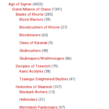
Age of Sigmar
4423
Grand Alliance of Chaos
1341
Blades of Khorne
285
Blood Warriors
59
Bloodcrushers of Khorne
27
Bloodreavers
65
Claws of Karanak
9
Skullcrushers
48
Skullreapers/Wrathmongers
86
Disciples of Tzeentch
79
Kairic Acolytes
38
Tzaangor Enlightened/Skyfires
41
Hedonites of Slaanesh
107
Blissbarb Archers
13
Hellstriders
31
Myrmidesh Painbringers
47