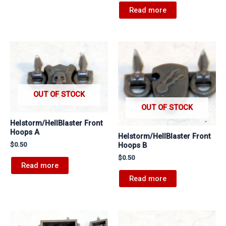
Read more
OUT OF STOCK
OUT OF STOCK
Helstorm/HellBlaster Front
Hoops A
Helstorm/HellBlaster Front
Hoops B
$
0.50
$
0.50
Read more
Read more