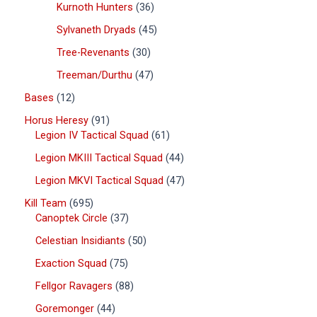
Kurnoth Hunters
36
Sylvaneth Dryads
45
Tree-Revenants
30
Treeman/Durthu
47
Bases
12
Horus Heresy
91
Legion IV Tactical Squad
61
Legion MKIII Tactical Squad
44
Legion MKVI Tactical Squad
47
Kill Team
695
Canoptek Circle
37
Celestian Insidiants
50
Exaction Squad
75
Fellgor Ravagers
88
Goremonger
44