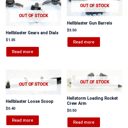
OUT OF STOCK
OUT OF STOCK
Hellblaster Gun Barrels
$
3.50
Hellblaster Gears and Dials
$
1.35
Read more
Read more
OUT OF STOCK
OUT OF STOCK
Hellstorm Loading Rocket
Hellblaster Loose Scoop
Crew Arm
$
0.40
$
0.50
Read more
Read more