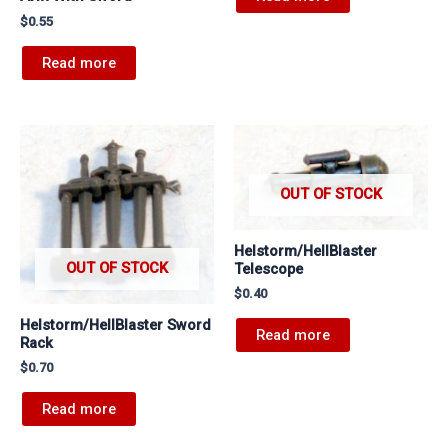
$
0.55
Read more
OUT OF STOCK
Helstorm/HellBlaster
OUT OF STOCK
Telescope
$
0.40
Helstorm/HellBlaster Sword
Read more
Rack
$
0.70
Read more