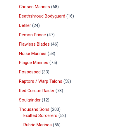
Chosen Marines
68
Deathshroud Bodyguard
16
Defiler
24
Demon Prince
47
Flawless Blades
46
Noise Marines
58
Plague Marines
75
Possessed
33
Raptors / Warp Talons
58
Red Corsair Raider
78
Soulgrinder
12
Thousand Sons
203
Exalted Sorcerers
52
Rubric Marines
56