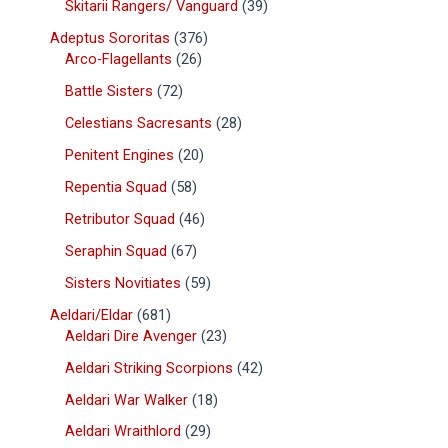
Skitarii Rangers/ Vanguard
39
Adeptus Sororitas
376
Arco-Flagellants
26
Battle Sisters
72
Celestians Sacresants
28
Penitent Engines
20
Repentia Squad
58
Retributor Squad
46
Seraphin Squad
67
Sisters Novitiates
59
Aeldari/Eldar
681
Aeldari Dire Avenger
23
Aeldari Striking Scorpions
42
Aeldari War Walker
18
Aeldari Wraithlord
29