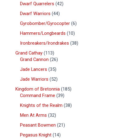
Dwarf Quarrelers
42
Dwarf Warriors
44
Gyrobomber/Gyrocopter
6
Hammers/Longbeards
10
Ironbreakers/Irondrakes
38
Grand Cathay
113
Grand Cannon
26
Jade Lancers
35
Jade Warriors
52
Kingdom of Bretonnia
185
Command Frame
39
Knights of the Realm
38
Men At Arms
32
Peasant Bowmen
21
Pegasus Knight
14