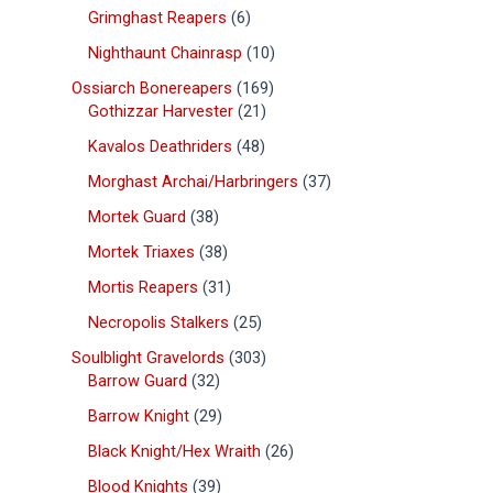
Grimghast Reapers
6
Nighthaunt Chainrasp
10
Ossiarch Bonereapers
169
Gothizzar Harvester
21
Kavalos Deathriders
48
Morghast Archai/Harbringers
37
Mortek Guard
38
Mortek Triaxes
38
Mortis Reapers
31
Necropolis Stalkers
25
Soulblight Gravelords
303
Barrow Guard
32
Barrow Knight
29
Black Knight/Hex Wraith
26
Blood Knights
39