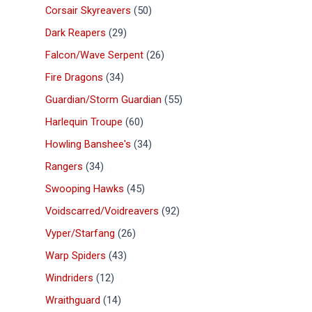
Corsair Skyreavers
50
Dark Reapers
29
Falcon/Wave Serpent
26
Fire Dragons
34
Guardian/Storm Guardian
55
Harlequin Troupe
60
Howling Banshee's
34
Rangers
34
Swooping Hawks
45
Voidscarred/Voidreavers
92
Vyper/Starfang
26
Warp Spiders
43
Windriders
12
Wraithguard
14