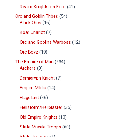
Realm Knights on Foot
41
Orc and Goblin Tribes
54
Black Orcs
16
Boar Chariot
7
Orc and Goblins Warboss
12
Orc Boyz
19
The Empire of Man
234
Archers
8
Demigryph Knight
7
Empire Militia
14
Flagellant
46
Hellstorm/Hellblaster
35
Old Empire Knights
13
State Missile Troops
60
State Troops
51