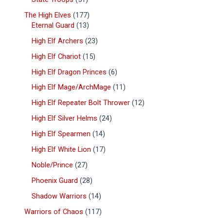
The High Elves
177
Eternal Guard
13
High Elf Archers
23
High Elf Chariot
15
High Elf Dragon Princes
6
High Elf Mage/ArchMage
11
High Elf Repeater Bolt Thrower
12
High Elf Silver Helms
24
High Elf Spearmen
14
High Elf White Lion
17
Noble/Prince
27
Phoenix Guard
28
Shadow Warriors
14
Warriors of Chaos
117