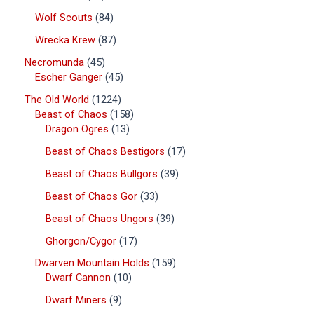
Wolf Scouts
84
Wrecka Krew
87
Necromunda
45
Escher Ganger
45
The Old World
1224
Beast of Chaos
158
Dragon Ogres
13
Beast of Chaos Bestigors
17
Beast of Chaos Bullgors
39
Beast of Chaos Gor
33
Beast of Chaos Ungors
39
Ghorgon/Cygor
17
Dwarven Mountain Holds
159
Dwarf Cannon
10
Dwarf Miners
9