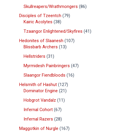
Skullreapers/Wrathmongers
86
Disciples of Tzeentch
79
Kairic Acolytes
38
Tzaangor Enlightened/Skyfires
41
Hedonites of Slaanesh
107
Blissbarb Archers
13
Hellstriders
31
Myrmidesh Painbringers
47
Slaangor Fiendbloods
16
Helsmith of Hashut
127
Dominator Engine
21
Hobgrot Vandalz
11
Infernal Cohort
67
Infernal Razers
28
Maggotkin of Nurgle
167