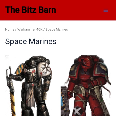
1
1
7
5
6
6
3
6
3
9
2
4
8
1
2
5
1
5
4
1
5
3
3
6
1
5
4
9
1
7
9
1
8
6
6
4
9
4
3
2
8
6
2
8
4
9
2
1
5
1
3
2
1
8
4
1
2
1
7
3
1
8
6
1
1
6
1
3
3
5
1
3
1
9
1
4
3
1
4
1
1
3
1
1
5
3
3
2
2
2
7
1
5
2
9
8
3
3
2
4
2
8
5
3
1
7
3
1
1
2
1
3
3
2
1
5
1
5
4
1
4
1
2
9
8
5
1
2
4
1
3
2
3
1
8
8
6
4
2
2
4
4
4
4
2
7
1
1
3
6
6
1
1
5
5
6
3
4
6
7
3
3
3
3
4
3
3
7
2
3
6
3
2
4
2
4
2
2
2
5
2
5
1
1
2
4
4
1
2
3
4
6
3
2
4
5
4
6
6
3
1
5
2
5
5
3
3
1
1
3
4
6
1
3
1
2
3
4
2
1
3
3
4
2
6
3
5
2
6
3
8
2
5
3
2
7
2
4
7
2
1
7
2
5
5
2
9
2
4
1
4
3
1
3
1
5
3
5
9
2
4
4
1
4
1
5
9
5
9
2
2
4
5
3
4
5
1
2
2
5
1
2
3
2
1
2
5
3
1
5
6
2
9
2
6
3
2
3
2
3
2
1
6
2
9
4
1
5
6
6
1
1
1
3
1
1
3
3
3
7
1
2
7
1
7
3
2
1
7
1
3
1
3
6
4
6
4
2
3
6
4
7
1
1
2
3
7
2
3
8
6
1
5
1
4
6
4
5
5
2
5
4
7
3
3
5
3
2
3
5
3
5
1
1
1
2
3
6
1
1
1
5
4
1
1
1
5
1
1
3
1
2
3
8
3
1
9
1
9
2
4
4
2
4
1
5
1
3
4
9
5
1
6
1
4
2
2
3
3
2
3
5
1
3
4
6
5
1
5
3
4
2
4
1
4
6
4
4
3
1
2
5
3
1
5
8
2
4
2
3
3
2
1
2
9
3
1
1
5
5
9
3
2
4
6
2
3
5
2
3
1
1
2
3
Skip
Main
The Bitz Barn
2
p
9
p
1
p
2
9
4
p
4
9
p
7
2
1
1
p
3
8
1
4
4
p
9
4
5
9
1
0
1
9
0
4
5
6
p
8
8
6
p
p
6
4
4
5
3
2
7
6
6
6
2
7
0
8
4
2
p
3
2
5
1
5
1
8
7
7
7
0
2
7
4
p
4
4
0
5
5
1
5
1
1
9
6
4
4
7
6
6
5
4
1
3
p
3
7
2
9
3
8
9
2
5
3
2
1
7
8
2
3
8
3
8
6
3
3
2
7
8
4
0
6
1
8
8
5
8
5
0
0
8
6
5
2
3
9
0
1
5
4
5
2
7
6
5
7
5
0
8
5
9
4
2
8
7
4
8
3
0
1
8
3
2
6
3
9
p
3
4
8
3
9
7
6
0
6
9
1
1
5
1
4
1
0
0
7
1
7
4
6
0
2
3
6
1
2
0
9
8
6
0
0
6
9
8
7
5
4
7
5
7
7
9
1
8
1
4
0
6
7
9
9
1
5
0
9
9
2
5
4
0
3
0
3
p
3
3
9
9
4
8
4
1
p
8
p
7
7
7
1
6
3
1
8
0
4
5
1
4
3
2
1
3
0
4
p
1
1
2
1
5
9
7
9
4
2
6
4
3
2
3
1
9
3
1
3
3
3
2
3
3
5
9
p
7
0
2
2
6
6
5
0
4
8
1
2
9
0
8
7
8
4
8
2
2
5
5
4
8
6
6
p
5
9
3
5
3
3
4
6
2
5
1
7
1
8
6
1
p
2
4
3
5
1
0
3
8
6
2
3
0
8
9
9
3
5
9
4
5
7
1
0
0
8
6
8
2
5
3
9
3
7
6
7
0
9
p
0
2
9
0
8
5
0
6
7
0
6
8
3
4
9
0
5
1
2
3
2
0
9
4
6
7
2
5
2
8
2
p
4
0
2
7
7
2
6
2
8
1
9
8
0
7
0
6
2
5
3
4
1
7
0
1
8
1
8
3
0
9
5
5
4
3
7
6
0
5
6
2
2
9
2
5
2
7
0
8
8
6
8
1
9
1
1
3
4
6
2
1
6
1
3
2
to
p
r
0
r
p
r
p
5
p
r
p
p
r
p
7
p
8
r
p
p
p
p
p
r
7
p
p
p
p
p
p
p
p
p
p
p
r
p
p
p
r
r
0
p
p
p
p
p
p
p
p
1
2
p
p
p
p
1
r
p
p
p
p
p
p
1
p
p
p
p
2
p
p
r
p
2
p
p
p
3
p
p
p
p
p
p
p
p
p
p
p
p
p
6
r
p
p
p
p
p
p
p
p
p
p
p
p
7
p
p
p
p
p
p
4
p
p
p
p
3
p
p
p
p
p
p
p
p
p
0
p
p
p
8
0
3
p
p
3
p
p
p
p
p
p
p
p
p
2
p
p
p
p
p
p
p
p
p
p
p
p
p
p
p
p
p
p
r
p
p
p
p
p
p
p
p
p
p
4
p
p
p
5
p
p
p
p
4
p
p
p
p
p
2
p
p
p
p
p
p
8
p
3
p
p
p
3
0
p
6
p
p
9
p
7
p
p
p
p
5
p
p
p
p
p
p
p
p
p
8
p
p
p
p
4
r
p
p
p
p
p
p
8
p
r
5
r
p
p
p
p
p
p
p
p
p
p
p
p
p
p
p
p
p
p
p
r
p
p
p
p
p
p
p
p
p
6
p
p
p
5
p
p
p
p
p
p
p
2
p
p
p
p
p
r
p
p
9
p
p
p
5
p
p
p
p
7
p
p
p
p
5
1
p
p
p
p
p
p
p
7
p
r
9
p
p
p
p
p
7
p
p
p
p
p
p
p
p
p
r
p
p
p
p
p
3
p
p
p
p
3
p
p
p
p
p
p
p
p
p
p
p
p
p
p
p
p
p
p
p
p
p
p
9
7
p
p
r
p
5
p
p
p
9
5
p
p
7
p
p
4
p
p
p
p
p
p
p
4
p
p
p
p
p
p
p
p
p
p
r
p
p
p
p
p
p
p
p
p
p
p
p
p
p
p
p
p
p
p
p
p
p
p
p
p
0
p
p
p
p
p
p
p
p
p
p
p
p
p
p
p
p
p
p
p
p
p
p
p
p
p
p
p
p
p
p
p
p
p
p
p
p
p
p
Men
content
r
o
p
o
r
o
r
p
r
o
r
r
o
r
p
r
p
o
r
r
r
r
r
o
p
r
r
r
r
r
r
r
r
r
r
r
o
r
r
r
o
o
p
r
r
r
r
r
r
r
r
p
p
r
r
r
r
p
o
r
r
r
r
r
r
p
r
r
r
r
4
r
r
o
r
3
r
r
r
p
r
r
r
r
r
r
r
r
r
r
r
r
r
p
o
r
r
r
r
r
r
r
r
r
r
r
r
p
r
r
r
r
r
r
p
r
r
r
r
p
r
r
r
r
r
r
r
r
r
p
r
r
r
p
8
p
r
r
1
r
r
r
r
r
r
r
r
r
p
r
r
r
r
r
r
r
r
r
r
r
r
r
r
r
r
r
r
o
r
r
r
r
r
r
r
r
r
r
p
r
r
r
p
r
r
r
r
p
r
r
r
r
r
p
r
r
r
r
r
r
p
r
p
r
r
r
p
p
r
p
r
r
p
r
p
r
r
r
r
p
r
r
r
r
r
r
r
r
r
p
r
r
r
r
p
o
r
r
r
r
r
r
p
r
o
p
o
r
r
r
r
r
r
r
r
r
r
r
r
r
r
r
r
r
r
r
o
r
r
r
r
r
r
r
r
r
p
r
r
r
p
r
r
r
r
r
r
r
p
r
r
r
r
r
o
r
r
p
r
r
r
p
r
r
r
r
p
r
r
r
r
p
p
r
r
r
r
r
r
r
p
r
o
p
r
r
r
r
r
5
r
r
r
r
r
r
r
r
r
o
r
r
r
r
r
p
r
r
r
r
p
r
r
r
r
r
r
r
r
r
r
r
r
r
r
r
r
r
r
r
r
r
r
p
0
r
r
o
r
p
r
r
r
p
p
r
r
p
r
r
1
r
r
r
r
r
r
r
p
r
r
r
r
r
r
r
r
r
r
o
r
r
r
r
r
r
r
r
r
r
r
r
r
r
r
r
r
r
r
r
r
r
r
r
r
p
r
r
r
r
r
r
r
r
r
r
r
r
r
r
r
r
r
r
r
r
r
r
r
r
r
r
r
r
r
r
r
r
r
r
r
r
r
r
o
d
r
d
o
d
o
r
o
d
o
o
d
o
r
o
r
d
o
o
o
o
o
d
r
o
o
o
o
o
o
o
o
o
o
o
d
o
o
o
d
d
r
o
o
o
o
o
o
o
o
r
r
o
o
o
o
r
d
o
o
o
o
o
o
r
o
o
o
o
p
o
o
d
o
p
o
o
o
r
o
o
o
o
o
o
o
o
o
o
o
o
o
r
d
o
o
o
o
o
o
o
o
o
o
o
o
r
o
o
o
o
o
o
r
o
o
o
o
r
o
o
o
o
o
o
o
o
o
r
o
o
o
r
p
r
o
o
p
o
o
o
o
o
o
o
o
o
r
o
o
o
o
o
o
o
o
o
o
o
o
o
o
o
o
o
o
d
o
o
o
o
o
o
o
o
o
o
r
o
o
o
r
o
o
o
o
r
o
o
o
o
o
r
o
o
o
o
o
o
r
o
r
o
o
o
r
r
o
r
o
o
r
o
r
o
o
o
o
r
o
o
o
o
o
o
o
o
o
r
o
o
o
o
r
d
o
o
o
o
o
o
r
o
d
r
d
o
o
o
o
o
o
o
o
o
o
o
o
o
o
o
o
o
o
o
d
o
o
o
o
o
o
o
o
o
r
o
o
o
r
o
o
o
o
o
o
o
r
o
o
o
o
o
d
o
o
r
o
o
o
r
o
o
o
o
r
o
o
o
o
r
r
o
o
o
o
o
o
o
r
o
d
r
o
o
o
o
o
p
o
o
o
o
o
o
o
o
o
d
o
o
o
o
o
r
o
o
o
o
r
o
o
o
o
o
o
o
o
o
o
o
o
o
o
o
o
o
o
o
o
o
o
r
p
o
o
d
o
r
o
o
o
r
r
o
o
r
o
o
p
o
o
o
o
o
o
o
r
o
o
o
o
o
o
o
o
o
o
d
o
o
o
o
o
o
o
o
o
o
o
o
o
o
o
o
o
o
o
o
o
o
o
o
o
r
o
o
o
o
o
o
o
o
o
o
o
o
o
o
o
o
o
o
o
o
o
o
o
o
o
o
o
o
o
o
o
o
o
o
o
o
o
o
d
u
o
u
d
u
d
o
d
u
d
d
u
d
o
d
o
u
d
d
d
d
d
u
o
d
d
d
d
d
d
d
d
d
d
d
u
d
d
d
u
u
o
d
d
d
d
d
d
d
d
o
o
d
d
d
d
o
u
d
d
d
d
d
d
o
d
d
d
d
r
d
d
u
d
r
d
d
d
o
d
d
d
d
d
d
d
d
d
d
d
d
d
o
u
d
d
d
d
d
d
d
d
d
d
d
d
o
d
d
d
d
d
d
o
d
d
d
d
o
d
d
d
d
d
d
d
d
d
o
d
d
d
o
r
o
d
d
r
d
d
d
d
d
d
d
d
d
o
d
d
d
d
d
d
d
d
d
d
d
d
d
d
d
d
d
d
u
d
d
d
d
d
d
d
d
d
d
o
d
d
d
o
d
d
d
d
o
d
d
d
d
d
o
d
d
d
d
d
d
o
d
o
d
d
d
o
o
d
o
d
d
o
d
o
d
d
d
d
o
d
d
d
d
d
d
d
d
d
o
d
d
d
d
o
u
d
d
d
d
d
d
o
d
u
o
u
d
d
d
d
d
d
d
d
d
d
d
d
d
d
d
d
d
d
d
u
d
d
d
d
d
d
d
d
d
o
d
d
d
o
d
d
d
d
d
d
d
o
d
d
d
d
d
u
d
d
o
d
d
d
o
d
d
d
d
o
d
d
d
d
o
o
d
d
d
d
d
d
d
o
d
u
o
d
d
d
d
d
r
d
d
d
d
d
d
d
d
d
u
d
d
d
d
d
o
d
d
d
d
o
d
d
d
d
d
d
d
d
d
d
d
d
d
d
d
d
d
d
d
d
d
d
o
r
d
d
u
d
o
d
d
d
o
o
d
d
o
d
d
r
d
d
d
d
d
d
d
o
d
d
d
d
d
d
d
d
d
d
u
d
d
d
d
d
d
d
d
d
d
d
d
d
d
d
d
d
d
d
d
d
d
d
d
d
o
d
d
d
d
d
d
d
d
d
d
d
d
d
d
d
d
d
d
d
d
d
d
d
d
d
d
d
d
d
d
d
d
d
d
d
d
d
d
Home
/
Warhammer 40K
/ Space Marines
u
c
d
c
u
c
u
d
u
c
u
u
c
u
d
u
d
c
u
u
u
u
u
c
d
u
u
u
u
u
u
u
u
u
u
u
c
u
u
u
c
c
d
u
u
u
u
u
u
u
u
d
d
u
u
u
u
d
c
u
u
u
u
u
u
d
u
u
u
u
o
u
u
c
u
o
u
u
u
d
u
u
u
u
u
u
u
u
u
u
u
u
u
d
c
u
u
u
u
u
u
u
u
u
u
u
u
d
u
u
u
u
u
u
d
u
u
u
u
d
u
u
u
u
u
u
u
u
u
d
u
u
u
d
o
d
u
u
o
u
u
u
u
u
u
u
u
u
d
u
u
u
u
u
u
u
u
u
u
u
u
u
u
u
u
u
u
c
u
u
u
u
u
u
u
u
u
u
d
u
u
u
d
u
u
u
u
d
u
u
u
u
u
d
u
u
u
u
u
u
d
u
d
u
u
u
d
d
u
d
u
u
d
u
d
u
u
u
u
d
u
u
u
u
u
u
u
u
u
d
u
u
u
u
d
c
u
u
u
u
u
u
d
u
c
d
c
u
u
u
u
u
u
u
u
u
u
u
u
u
u
u
u
u
u
u
c
u
u
u
u
u
u
u
u
u
d
u
u
u
d
u
u
u
u
u
u
u
d
u
u
u
u
u
c
u
u
d
u
u
u
d
u
u
u
u
d
u
u
u
u
d
d
u
u
u
u
u
u
u
d
u
c
d
u
u
u
u
u
o
u
u
u
u
u
u
u
u
u
c
u
u
u
u
u
d
u
u
u
u
d
u
u
u
u
u
u
u
u
u
u
u
u
u
u
u
u
u
u
u
u
u
u
d
o
u
u
c
u
d
u
u
u
d
d
u
u
d
u
u
o
u
u
u
u
u
u
u
d
u
u
u
u
u
u
u
u
u
u
c
u
u
u
u
u
u
u
u
u
u
u
u
u
u
u
u
u
u
u
u
u
u
u
u
u
d
u
u
u
u
u
u
u
u
u
u
u
u
u
u
u
u
u
u
u
u
u
u
u
u
u
u
u
u
u
u
u
u
u
u
u
u
u
u
Space Marines
c
t
u
t
c
t
c
u
c
t
c
c
t
c
u
c
u
t
c
c
c
c
c
t
u
c
c
c
c
c
c
c
c
c
c
c
t
c
c
c
t
t
u
c
c
c
c
c
c
c
c
u
u
c
c
c
c
u
t
c
c
c
c
c
c
u
c
c
c
c
d
c
c
t
c
d
c
c
c
u
c
c
c
c
c
c
c
c
c
c
c
c
c
u
t
c
c
c
c
c
c
c
c
c
c
c
c
u
c
c
c
c
c
c
u
c
c
c
c
u
c
c
c
c
c
c
c
c
c
u
c
c
c
u
d
u
c
c
d
c
c
c
c
c
c
c
c
c
u
c
c
c
c
c
c
c
c
c
c
c
c
c
c
c
c
c
c
t
c
c
c
c
c
c
c
c
c
c
u
c
c
c
u
c
c
c
c
u
c
c
c
c
c
u
c
c
c
c
c
c
u
c
u
c
c
c
u
u
c
u
c
c
u
c
u
c
c
c
c
u
c
c
c
c
c
c
c
c
c
u
c
c
c
c
u
t
c
c
c
c
c
c
u
c
t
u
t
c
c
c
c
c
c
c
c
c
c
c
c
c
c
c
c
c
c
c
t
c
c
c
c
c
c
c
c
c
u
c
c
c
u
c
c
c
c
c
c
c
u
c
c
c
c
c
t
c
c
u
c
c
c
u
c
c
c
c
u
c
c
c
c
u
u
c
c
c
c
c
c
c
u
c
t
u
c
c
c
c
c
d
c
c
c
c
c
c
c
c
c
t
c
c
c
c
c
u
c
c
c
c
u
c
c
c
c
c
c
c
c
c
c
c
c
c
c
c
c
c
c
c
c
c
c
u
d
c
c
t
c
u
c
c
c
u
u
c
c
u
c
c
d
c
c
c
c
c
c
c
u
c
c
c
c
c
c
c
c
c
c
t
c
c
c
c
c
c
c
c
c
c
c
c
c
c
c
c
c
c
c
c
c
c
c
c
c
u
c
c
c
c
c
c
c
c
c
c
c
c
c
c
c
c
c
c
c
c
c
c
c
c
c
c
c
c
c
c
c
c
c
c
c
c
c
c
t
c
s
t
s
t
c
t
s
t
t
s
t
c
t
c
s
t
t
t
t
t
s
c
t
t
t
t
t
t
t
t
t
t
t
s
t
t
t
s
s
c
t
t
t
t
t
t
t
t
c
c
t
t
t
t
c
s
t
t
t
t
t
t
c
t
t
t
t
u
t
t
s
t
u
t
t
t
c
t
t
t
t
t
t
t
t
t
t
t
t
t
c
s
t
t
t
t
t
t
t
t
t
t
t
t
c
t
t
t
t
t
t
c
t
t
t
t
c
t
t
t
t
t
t
t
t
t
c
t
t
t
c
u
c
t
t
u
t
t
t
t
t
t
t
t
t
c
t
t
t
t
t
t
t
t
t
t
t
t
t
t
t
t
t
t
s
t
t
t
t
t
t
t
t
t
t
c
t
t
t
c
t
t
t
t
c
t
t
t
t
t
c
t
t
t
t
t
t
c
t
c
t
t
t
c
c
t
c
t
t
c
t
c
t
t
t
t
c
t
t
t
t
t
t
t
t
t
c
t
t
t
t
c
s
t
t
t
t
t
t
c
t
s
c
s
t
t
t
t
t
t
t
t
t
t
t
t
t
t
t
t
t
t
t
s
t
t
t
t
t
t
t
t
t
c
t
t
t
c
t
t
t
t
t
t
t
c
t
t
t
t
t
s
t
t
c
t
t
t
c
t
t
t
t
c
t
t
t
t
c
c
t
t
t
t
t
t
t
c
t
s
c
t
t
t
t
t
u
t
t
t
t
t
t
t
t
t
s
t
t
t
t
t
c
t
t
t
t
c
t
t
t
t
t
t
t
t
t
t
t
t
t
t
t
t
t
t
t
t
t
t
c
u
t
t
s
t
c
t
t
t
c
c
t
t
c
t
t
u
t
t
t
t
t
t
t
c
t
t
t
t
t
t
t
t
t
t
s
t
t
t
t
t
t
t
t
t
t
t
t
t
t
t
t
t
t
t
t
t
t
t
t
t
c
t
t
t
t
t
t
t
t
t
t
t
t
t
t
t
t
t
t
t
t
t
t
t
t
t
t
t
t
t
t
t
t
t
t
t
t
t
t
s
t
s
s
t
s
s
s
s
t
s
t
s
s
s
s
s
t
s
s
s
s
s
s
s
s
s
s
s
s
s
s
t
s
s
s
s
s
s
s
s
t
t
s
s
s
s
t
s
s
s
s
s
s
t
s
s
s
s
c
s
s
s
c
s
s
s
t
s
s
s
s
s
s
s
s
s
s
s
s
s
t
s
s
s
s
s
s
s
s
s
s
s
s
t
s
s
s
s
s
s
t
s
s
s
s
t
s
s
s
s
s
s
s
s
s
t
s
s
s
t
c
t
s
s
c
s
s
s
s
s
s
s
s
s
t
s
s
s
s
s
s
s
s
s
s
s
s
s
s
s
s
s
s
s
s
s
s
s
s
s
s
s
s
t
s
s
s
t
s
s
s
s
t
s
s
s
s
s
t
s
s
s
s
s
s
t
s
t
s
s
s
t
t
s
t
s
s
t
s
t
s
s
s
s
t
s
s
s
s
s
s
s
s
s
t
s
s
s
s
t
s
s
s
s
s
s
t
s
t
s
s
s
s
s
s
s
s
s
s
s
s
s
s
s
s
s
s
s
s
s
s
s
s
s
s
s
s
t
s
s
s
t
s
s
s
s
s
s
s
t
s
s
s
s
s
s
s
t
s
s
s
t
s
s
s
s
t
s
s
s
s
t
t
s
s
s
s
s
s
s
t
s
t
s
s
s
s
s
c
s
s
s
s
s
s
s
s
s
s
s
s
s
s
t
s
s
s
s
t
s
s
s
s
s
s
s
s
s
s
s
s
s
s
s
s
s
s
s
s
s
s
t
c
s
s
s
t
s
s
s
t
t
s
s
t
s
s
c
s
s
s
s
s
s
s
t
s
s
s
s
s
s
s
s
s
s
s
s
s
s
s
s
s
s
s
s
s
s
s
s
s
s
s
s
s
s
s
s
s
s
s
t
s
s
s
s
s
s
s
s
s
s
s
s
s
s
s
s
s
s
s
s
s
s
s
s
s
s
s
s
s
s
s
s
s
s
s
s
s
s
s
s
s
s
s
s
s
s
s
s
t
t
s
s
s
s
s
s
s
t
s
t
s
s
s
s
s
s
s
s
s
s
s
s
s
s
s
s
s
s
s
s
s
s
s
s
s
s
s
t
s
s
s
t
s
s
s
s
t
s
s
s
s
s
s
s
s
s