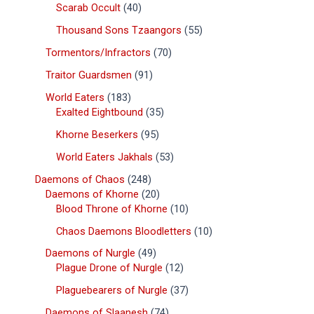
Scarab Occult
40
Thousand Sons Tzaangors
55
Tormentors/Infractors
70
Traitor Guardsmen
91
World Eaters
183
Exalted Eightbound
35
Khorne Beserkers
95
World Eaters Jakhals
53
Daemons of Chaos
248
Daemons of Khorne
20
Blood Throne of Khorne
10
Chaos Daemons Bloodletters
10
Daemons of Nurgle
49
Plague Drone of Nurgle
12
Plaguebearers of Nurgle
37
Daemons of Slaanesh
74