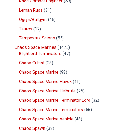
Krieg Combat Engineer
59
Leman Russ
31
Ogryn/Bullgyrn
45
Taurox
17
Tempestus Scions
55
Chaos Space Marines
1475
Blightlord Terminators
47
Chaos Cultist
28
Chaos Space Marine
98
Chaos Space Marine Havok
41
Chaos Space Marine Helbrute
25
Chaos Space Marine Terminator Lord
32
Chaos Space Marine Terminators
56
Chaos Space Marine Vehicle
48
Chaos Spawn
38