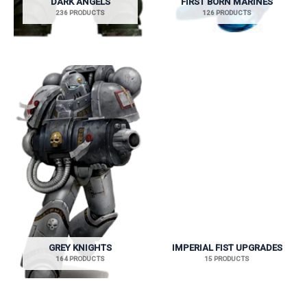
DARK ANGELS
FIRST BORN MARINES
236 PRODUCTS
126 PRODUCTS
GREY KNIGHTS
IMPERIAL FIST UPGRADES
164 PRODUCTS
15 PRODUCTS