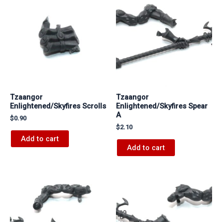
Tzaangor
Tzaangor
Enlightened/Skyfires Scrolls
Enlightened/Skyfires Spear
A
$
0.90
$
2.10
Add to cart
Add to cart