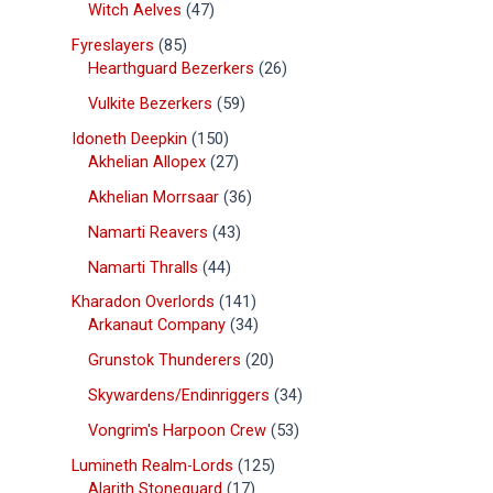
Witch Aelves
47
Fyreslayers
85
Hearthguard Bezerkers
26
Vulkite Bezerkers
59
Idoneth Deepkin
150
Akhelian Allopex
27
Akhelian Morrsaar
36
Namarti Reavers
43
Namarti Thralls
44
Kharadon Overlords
141
Arkanaut Company
34
Grunstok Thunderers
20
Skywardens/Endinriggers
34
Vongrim's Harpoon Crew
53
Lumineth Realm-Lords
125
Alarith Stoneguard
17