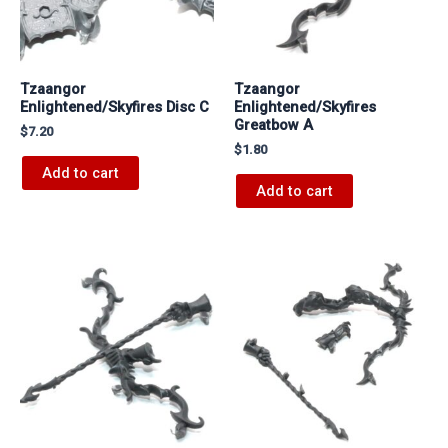
Tzaangor
Tzaangor
Enlightened/Skyfires Disc C
Enlightened/Skyfires
Greatbow A
$
7.20
$
1.80
Add to cart
Add to cart