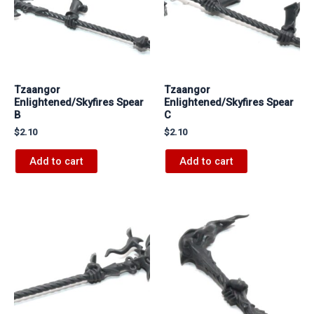
Tzaangor
Tzaangor
Enlightened/Skyfires Spear
Enlightened/Skyfires Spear
B
C
$
2.10
$
2.10
Add to cart
Add to cart