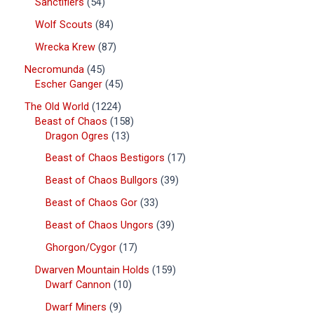
Sanctifiers
54
Wolf Scouts
84
Wrecka Krew
87
Necromunda
45
Escher Ganger
45
The Old World
1224
Beast of Chaos
158
Dragon Ogres
13
Beast of Chaos Bestigors
17
Beast of Chaos Bullgors
39
Beast of Chaos Gor
33
Beast of Chaos Ungors
39
Ghorgon/Cygor
17
Dwarven Mountain Holds
159
Dwarf Cannon
10
Dwarf Miners
9