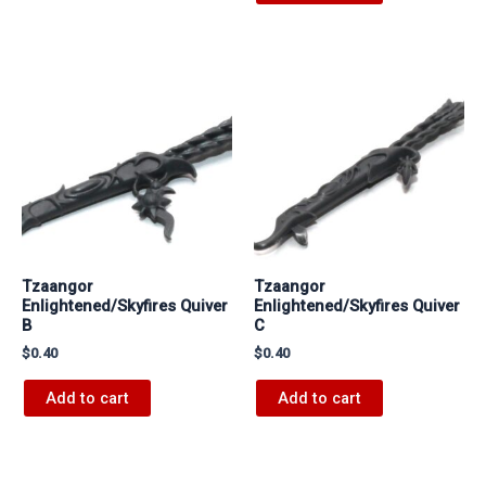
Tzaangor
Tzaangor
Enlightened/Skyfires Quiver
Enlightened/Skyfires Quiver
B
C
$
0.40
$
0.40
Add to cart
Add to cart