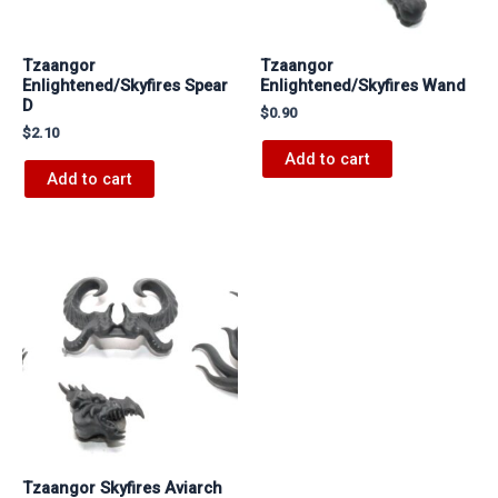
Tzaangor
Tzaangor
Enlightened/Skyfires Spear
Enlightened/Skyfires Wand
D
$
0.90
$
2.10
Add to cart
Add to cart
Tzaangor Skyfires Aviarch