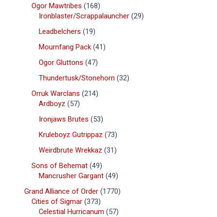
Ogor Mawtribes
168
Ironblaster/Scrappalauncher
29
Leadbelchers
19
Mournfang Pack
41
Ogor Gluttons
47
Thundertusk/Stonehorn
32
Orruk Warclans
214
Ardboyz
57
Ironjaws Brutes
53
Kruleboyz Gutrippaz
73
Weirdbrute Wrekkaz
31
Sons of Behemat
49
Mancrusher Gargant
49
Grand Alliance of Order
1770
Cities of Sigmar
373
Celestial Hurricanum
57