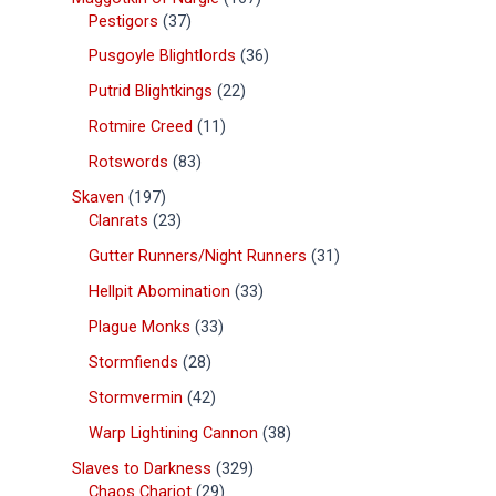
Pestigors
37
Pusgoyle Blightlords
36
Putrid Blightkings
22
Rotmire Creed
11
Rotswords
83
Skaven
197
Clanrats
23
Gutter Runners/Night Runners
31
Hellpit Abomination
33
Plague Monks
33
Stormfiends
28
Stormvermin
42
Warp Lightining Cannon
38
Slaves to Darkness
329
Chaos Chariot
29