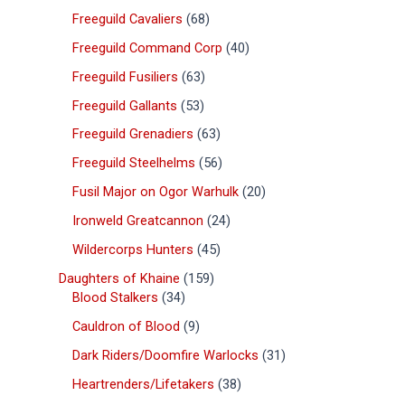
Freeguild Cavaliers
68
Freeguild Command Corp
40
Freeguild Fusiliers
63
Freeguild Gallants
53
Freeguild Grenadiers
63
Freeguild Steelhelms
56
Fusil Major on Ogor Warhulk
20
Ironweld Greatcannon
24
Wildercorps Hunters
45
Daughters of Khaine
159
Blood Stalkers
34
Cauldron of Blood
9
Dark Riders/Doomfire Warlocks
31
Heartrenders/Lifetakers
38