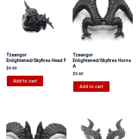
Tzaangor
Tzaangor
Enlightened/Skyfires Head F
Enlightened/Skyfires Horns
A
$
0.60
$
0.60
Add to cart
Add to cart