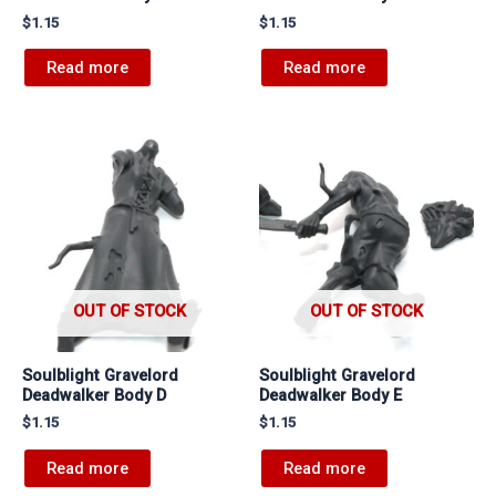
$
1.15
$
1.15
Read more
Read more
OUT OF STOCK
OUT OF STOCK
Soulblight Gravelord
Soulblight Gravelord
Deadwalker Body D
Deadwalker Body E
$
1.15
$
1.15
Read more
Read more