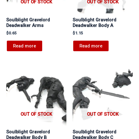
OUT OF STOCK
OUT OF STOCK
Soulblight Gravelord
Soulblight Gravelord
Deadwalker Arms
Deadwalker Body A
$
0.65
$
1.15
Read more
Read more
OUT OF STOCK
OUT OF STOCK
Soulblight Gravelord
Soulblight Gravelord
Deadwalker Body B
Deadwalker Body C