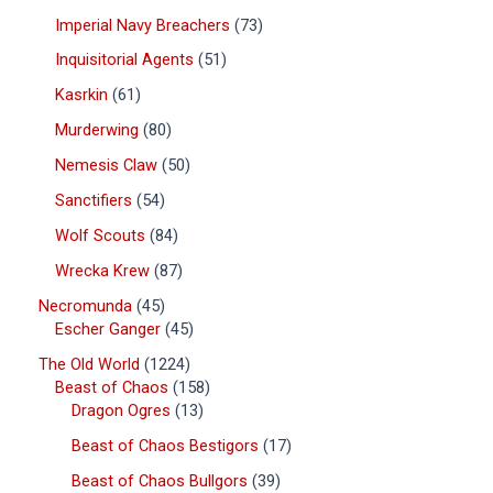
Imperial Navy Breachers
73
Inquisitorial Agents
51
Kasrkin
61
Murderwing
80
Nemesis Claw
50
Sanctifiers
54
Wolf Scouts
84
Wrecka Krew
87
Necromunda
45
Escher Ganger
45
The Old World
1224
Beast of Chaos
158
Dragon Ogres
13
Beast of Chaos Bestigors
17
Beast of Chaos Bullgors
39