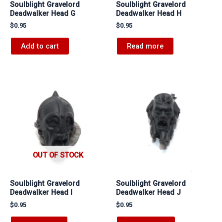
Soulblight Gravelord
Soulblight Gravelord
Deadwalker Head G
Deadwalker Head H
$
0.95
$
0.95
Add to cart
Read more
OUT OF STOCK
Soulblight Gravelord
Soulblight Gravelord
Deadwalker Head I
Deadwalker Head J
$
0.95
$
0.95