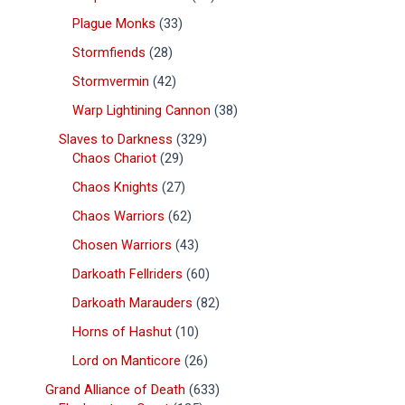
Plague Monks
33
Stormfiends
28
Stormvermin
42
Warp Lightining Cannon
38
Slaves to Darkness
329
Chaos Chariot
29
Chaos Knights
27
Chaos Warriors
62
Chosen Warriors
43
Darkoath Fellriders
60
Darkoath Marauders
82
Horns of Hashut
10
Lord on Manticore
26
Grand Alliance of Death
633