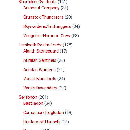
Kharadon Overlords
141
Arkanaut Company
34
Grunstok Thunderers
20
Skywardens/Endinriggers
34
Vongrim's Harpoon Crew
53
Lumineth Realm-Lords
125
Alarith Stoneguard
17
Auralan Sentinels
26
Auralan Wardens
21
Vanari Bladelords
24
Vanari Dawnriders
37
Seraphon
261
Bastiladon
34
Carnasaur/Troglodon
19
Hunters of Huanchi
13