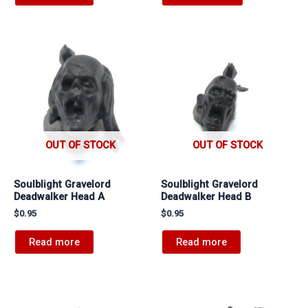
OUT OF STOCK
OUT OF STOCK
Soulblight Gravelord
Soulblight Gravelord
Deadwalker Head A
Deadwalker Head B
$
0.95
$
0.95
Read more
Read more