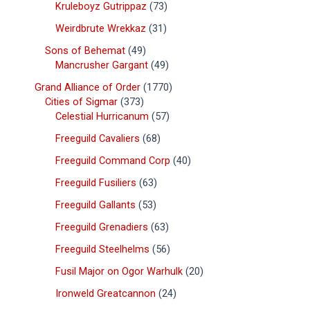
Kruleboyz Gutrippaz
73
Weirdbrute Wrekkaz
31
Sons of Behemat
49
Mancrusher Gargant
49
Grand Alliance of Order
1770
Cities of Sigmar
373
Celestial Hurricanum
57
Freeguild Cavaliers
68
Freeguild Command Corp
40
Freeguild Fusiliers
63
Freeguild Gallants
53
Freeguild Grenadiers
63
Freeguild Steelhelms
56
Fusil Major on Ogor Warhulk
20
Ironweld Greatcannon
24