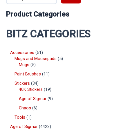
Product Categories
BITZ CATEGORIES
Accessories
51
Mugs and Mousepads
5
Mugs
5
Paint Brushes
11
Stickers
34
40K Stickers
19
Age of Sigmar
9
Chaos
6
Tools
1
Age of Sigmar
4423