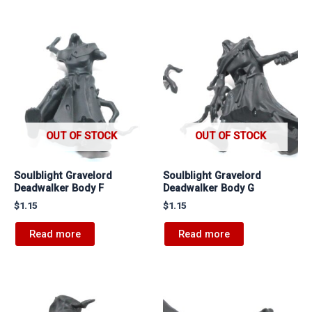
OUT OF STOCK
OUT OF STOCK
Soulblight Gravelord
Soulblight Gravelord
Deadwalker Body F
Deadwalker Body G
$
1.15
$
1.15
Read more
Read more