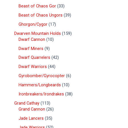
Beast of Chaos Gor
33
Beast of Chaos Ungors
39
Ghorgon/Cygor
17
Dwarven Mountain Holds
159
Dwarf Cannon
10
Dwarf Miners
9
Dwarf Quarrelers
42
Dwarf Warriors
44
Gyrobomber/Gyrocopter
6
Hammers/Longbeards
10
Ironbreakers/Irondrakes
38
Grand Cathay
113
Grand Cannon
26
Jade Lancers
35
Jade Warriors
52