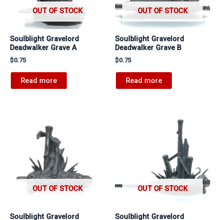
OUT OF STOCK
OUT OF STOCK
Soulblight Gravelord
Soulblight Gravelord
Deadwalker Grave A
Deadwalker Grave B
$
0.75
$
0.75
Read more
Read more
OUT OF STOCK
OUT OF STOCK
Soulblight Gravelord
Soulblight Gravelord