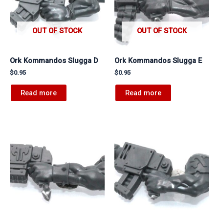
OUT OF STOCK
OUT OF STOCK
Ork Kommandos Slugga D
Ork Kommandos Slugga E
$
0.95
$
0.95
Read more
Read more