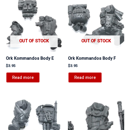
OUT OF STOCK
OUT OF STOCK
Ork Kommandos Body E
Ork Kommandos Body F
$
3.95
$
3.95
Read more
Read more