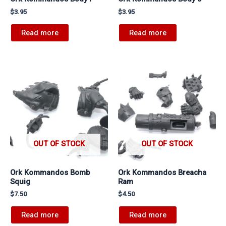
$
3.95
$
3.95
Read more
Read more
OUT OF STOCK
OUT OF STOCK
Ork Kommandos Bomb
Ork Kommandos Breacha
Squig
Ram
$
7.50
$
4.50
Read more
Read more