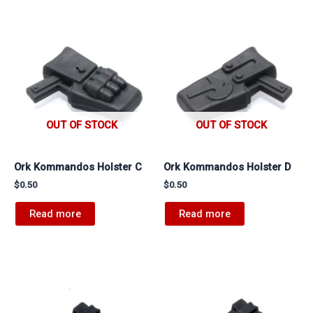
OUT OF STOCK
OUT OF STOCK
Ork Kommandos Holster C
Ork Kommandos Holster D
$
0.50
$
0.50
Read more
Read more