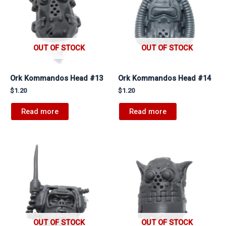
OUT OF STOCK
OUT OF STOCK
Ork Kommandos Head #13
Ork Kommandos Head #14
$
1.20
$
1.20
Read more
Read more
OUT OF STOCK
OUT OF STOCK