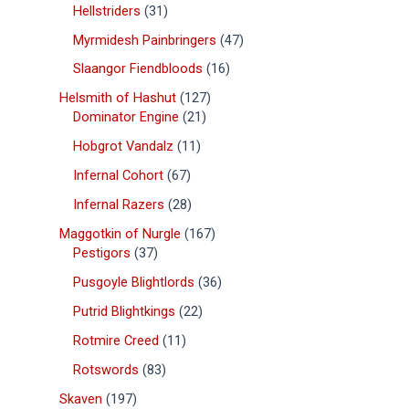
Hellstriders
31
Myrmidesh Painbringers
47
Slaangor Fiendbloods
16
Helsmith of Hashut
127
Dominator Engine
21
Hobgrot Vandalz
11
Infernal Cohort
67
Infernal Razers
28
Maggotkin of Nurgle
167
Pestigors
37
Pusgoyle Blightlords
36
Putrid Blightkings
22
Rotmire Creed
11
Rotswords
83
Skaven
197