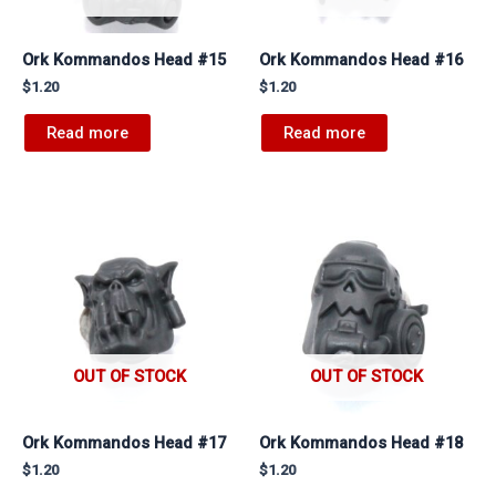
Ork Kommandos Head #15
Ork Kommandos Head #16
$
1.20
$
1.20
Read more
Read more
OUT OF STOCK
OUT OF STOCK
Ork Kommandos Head #17
Ork Kommandos Head #18
$
1.20
$
1.20