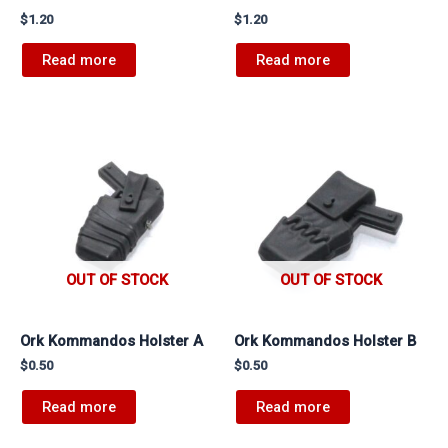
$
1.20
$
1.20
Read more
Read more
OUT OF STOCK
OUT OF STOCK
Ork Kommandos Holster A
Ork Kommandos Holster B
$
0.50
$
0.50
Read more
Read more