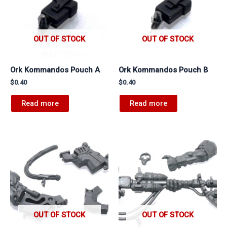
OUT OF STOCK
OUT OF STOCK
Ork Kommandos Pouch A
Ork Kommandos Pouch B
$
0.40
$
0.40
Read more
Read more
OUT OF STOCK
OUT OF STOCK