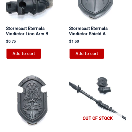
Stormcast Eternals
Stormcast Eternals
Vindictor Lion Arm B
Vindictor Shield A
$
0.75
$
1.50
Add to cart
Add to cart
OUT OF STOCK