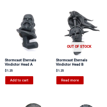
OUT OF STOCK
Stormcast Eternals
Stormcast Eternals
Vindictor Head A
Vindictor Head B
$
1.25
$
1.25
Add to cart
Read more