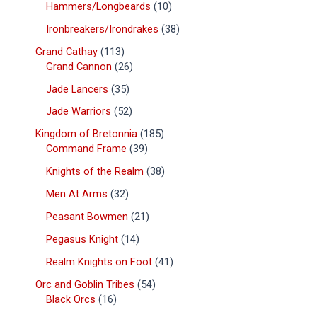
Hammers/Longbeards
10
Ironbreakers/Irondrakes
38
Grand Cathay
113
Grand Cannon
26
Jade Lancers
35
Jade Warriors
52
Kingdom of Bretonnia
185
Command Frame
39
Knights of the Realm
38
Men At Arms
32
Peasant Bowmen
21
Pegasus Knight
14
Realm Knights on Foot
41
Orc and Goblin Tribes
54
Black Orcs
16