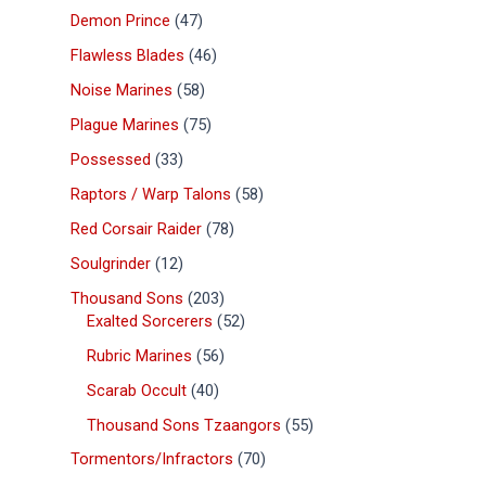
Demon Prince
47
Flawless Blades
46
Noise Marines
58
Plague Marines
75
Possessed
33
Raptors / Warp Talons
58
Red Corsair Raider
78
Soulgrinder
12
Thousand Sons
203
Exalted Sorcerers
52
Rubric Marines
56
Scarab Occult
40
Thousand Sons Tzaangors
55
Tormentors/Infractors
70