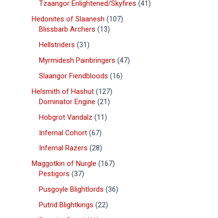
Tzaangor Enlightened/Skyfires
41
Hedonites of Slaanesh
107
Blissbarb Archers
13
Hellstriders
31
Myrmidesh Painbringers
47
Slaangor Fiendbloods
16
Helsmith of Hashut
127
Dominator Engine
21
Hobgrot Vandalz
11
Infernal Cohort
67
Infernal Razers
28
Maggotkin of Nurgle
167
Pestigors
37
Pusgoyle Blightlords
36
Putrid Blightkings
22