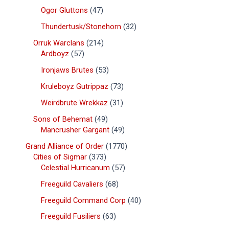
Ogor Gluttons
47
Thundertusk/Stonehorn
32
Orruk Warclans
214
Ardboyz
57
Ironjaws Brutes
53
Kruleboyz Gutrippaz
73
Weirdbrute Wrekkaz
31
Sons of Behemat
49
Mancrusher Gargant
49
Grand Alliance of Order
1770
Cities of Sigmar
373
Celestial Hurricanum
57
Freeguild Cavaliers
68
Freeguild Command Corp
40
Freeguild Fusiliers
63