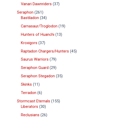
Vanari Dawnriders
37
Seraphon
261
Bastiladon
34
Carnasaur/Troglodon
19
Hunters of Huanchi
13
Kroxigors
37
Raptadon Chargers/Hunters
45
Saurus Warriors
79
Seraphon Guard
29
Seraphon Stegadon
35
Skinks
11
Terradon
6
Stormcast Eternals
155
Liberators
30
Reclusians
26