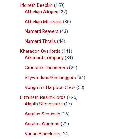
Idoneth Deepkin
150
Akhelian Allopex
27
Akhelian Morrsaar
36
Namarti Reavers
43
Namarti Thralls
44
Kharadon Overlords
141
Arkanaut Company
34
Grunstok Thunderers
20
Skywardens/Endinriggers
34
Vongrim's Harpoon Crew
53
Lumineth Realm-Lords
125
Alarith Stoneguard
17
Auralan Sentinels
26
Auralan Wardens
21
Vanari Bladelords
24