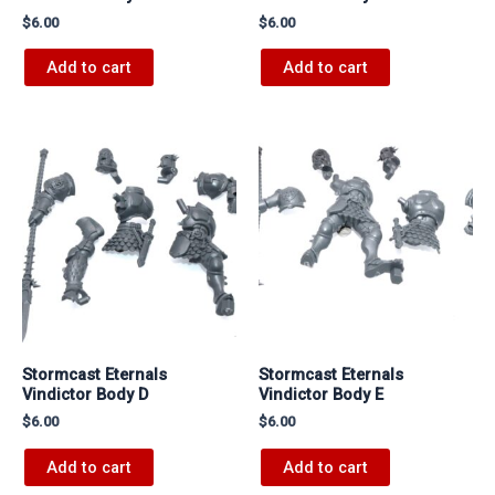
$
6.00
$
6.00
Add to cart
Add to cart
Stormcast Eternals
Stormcast Eternals
Vindictor Body D
Vindictor Body E
$
6.00
$
6.00
Add to cart
Add to cart