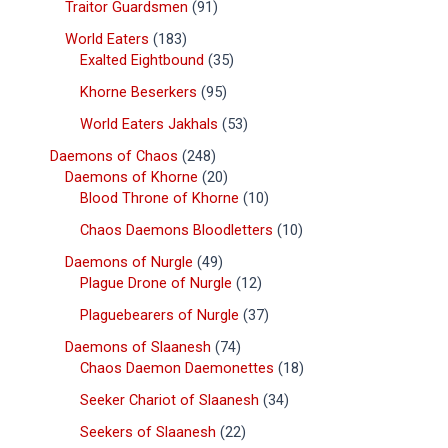
Traitor Guardsmen
91
World Eaters
183
Exalted Eightbound
35
Khorne Beserkers
95
World Eaters Jakhals
53
Daemons of Chaos
248
Daemons of Khorne
20
Blood Throne of Khorne
10
Chaos Daemons Bloodletters
10
Daemons of Nurgle
49
Plague Drone of Nurgle
12
Plaguebearers of Nurgle
37
Daemons of Slaanesh
74
Chaos Daemon Daemonettes
18
Seeker Chariot of Slaanesh
34
Seekers of Slaanesh
22