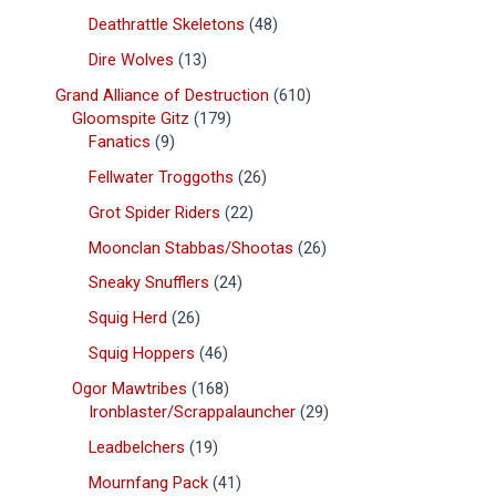
Deathrattle Skeletons
48
Dire Wolves
13
Grand Alliance of Destruction
610
Gloomspite Gitz
179
Fanatics
9
Fellwater Troggoths
26
Grot Spider Riders
22
Moonclan Stabbas/Shootas
26
Sneaky Snufflers
24
Squig Herd
26
Squig Hoppers
46
Ogor Mawtribes
168
Ironblaster/Scrappalauncher
29
Leadbelchers
19
Mournfang Pack
41