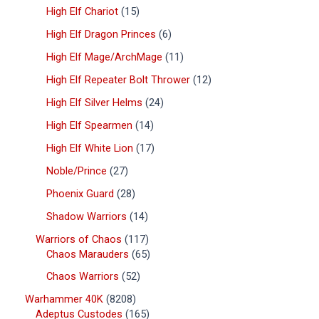
High Elf Chariot
15
High Elf Dragon Princes
6
High Elf Mage/ArchMage
11
High Elf Repeater Bolt Thrower
12
High Elf Silver Helms
24
High Elf Spearmen
14
High Elf White Lion
17
Noble/Prince
27
Phoenix Guard
28
Shadow Warriors
14
Warriors of Chaos
117
Chaos Marauders
65
Chaos Warriors
52
Warhammer 40K
8208
Adeptus Custodes
165