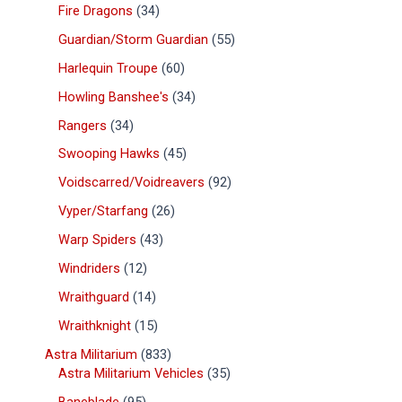
Fire Dragons
34
Guardian/Storm Guardian
55
Harlequin Troupe
60
Howling Banshee's
34
Rangers
34
Swooping Hawks
45
Voidscarred/Voidreavers
92
Vyper/Starfang
26
Warp Spiders
43
Windriders
12
Wraithguard
14
Wraithknight
15
Astra Militarium
833
Astra Militarium Vehicles
35
Baneblade
95