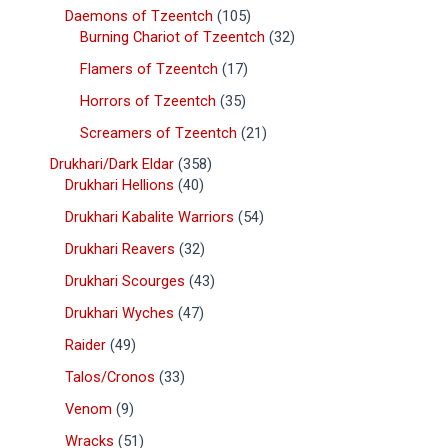
Daemons of Tzeentch
105
Burning Chariot of Tzeentch
32
Flamers of Tzeentch
17
Horrors of Tzeentch
35
Screamers of Tzeentch
21
Drukhari/Dark Eldar
358
Drukhari Hellions
40
Drukhari Kabalite Warriors
54
Drukhari Reavers
32
Drukhari Scourges
43
Drukhari Wyches
47
Raider
49
Talos/Cronos
33
Venom
9
Wracks
51