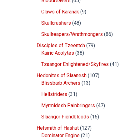
Bloodreavers
65
Claws of Karanak
9
Skullcrushers
48
Skullreapers/Wrathmongers
86
Disciples of Tzeentch
79
Kairic Acolytes
38
Tzaangor Enlightened/Skyfires
41
Hedonites of Slaanesh
107
Blissbarb Archers
13
Hellstriders
31
Myrmidesh Painbringers
47
Slaangor Fiendbloods
16
Helsmith of Hashut
127
Dominator Engine
21