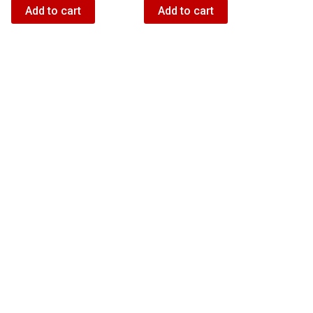
Add to cart
Add to cart