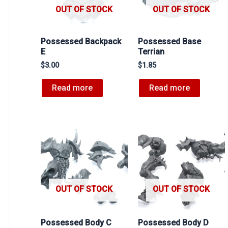
OUT OF STOCK
OUT OF STOCK
Possessed Backpack
Possessed Base
E
Terrian
$
3.00
$
1.85
Read more
Read more
OUT OF STOCK
OUT OF STOCK
Possessed Body C
Possessed Body D