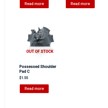
Read more
Read more
OUT OF STOCK
Possessed Shoulder
Pad C
$
1.55
Read more