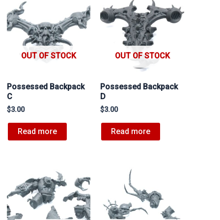
OUT OF STOCK
OUT OF STOCK
Possessed Backpack
Possessed Backpack
C
D
$
3.00
$
3.00
Read more
Read more