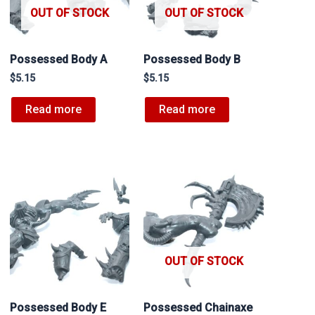
OUT OF STOCK
OUT OF STOCK
Possessed Body A
Possessed Body B
$
5.15
$
5.15
Read more
Read more
OUT OF STOCK
Possessed Body E
Possessed Chainaxe