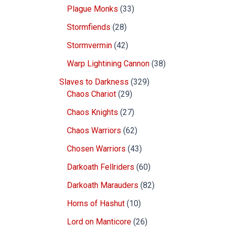
Plague Monks
33
Stormfiends
28
Stormvermin
42
Warp Lightining Cannon
38
Slaves to Darkness
329
Chaos Chariot
29
Chaos Knights
27
Chaos Warriors
62
Chosen Warriors
43
Darkoath Fellriders
60
Darkoath Marauders
82
Horns of Hashut
10
Lord on Manticore
26