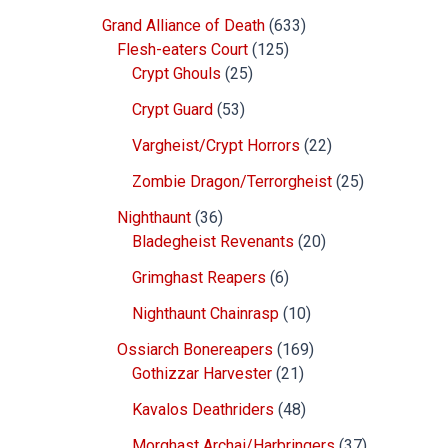
Grand Alliance of Death
633
Flesh-eaters Court
125
Crypt Ghouls
25
Crypt Guard
53
Vargheist/Crypt Horrors
22
Zombie Dragon/Terrorgheist
25
Nighthaunt
36
Bladegheist Revenants
20
Grimghast Reapers
6
Nighthaunt Chainrasp
10
Ossiarch Bonereapers
169
Gothizzar Harvester
21
Kavalos Deathriders
48
Morghast Archai/Harbringers
37