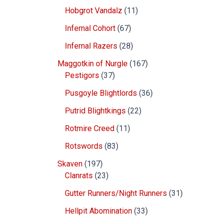
Hobgrot Vandalz
11
Infernal Cohort
67
Infernal Razers
28
Maggotkin of Nurgle
167
Pestigors
37
Pusgoyle Blightlords
36
Putrid Blightkings
22
Rotmire Creed
11
Rotswords
83
Skaven
197
Clanrats
23
Gutter Runners/Night Runners
31
Hellpit Abomination
33