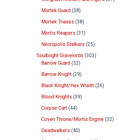
Mortek Guard
38
Mortek Triaxes
38
Mortis Reapers
31
Necropolis Stalkers
25
Soulblight Gravelords
303
Barrow Guard
32
Barrow Knight
29
Black Knight/Hex Wraith
26
Blood Knights
39
Corpse Cart
44
Coven Throne/Mortis Engine
32
Deadwalkers
40