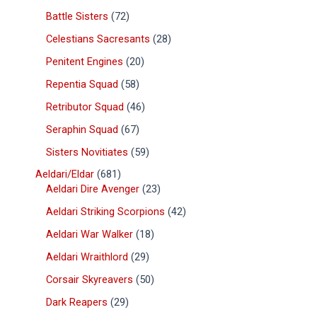
Battle Sisters
72
Celestians Sacresants
28
Penitent Engines
20
Repentia Squad
58
Retributor Squad
46
Seraphin Squad
67
Sisters Novitiates
59
Aeldari/Eldar
681
Aeldari Dire Avenger
23
Aeldari Striking Scorpions
42
Aeldari War Walker
18
Aeldari Wraithlord
29
Corsair Skyreavers
50
Dark Reapers
29