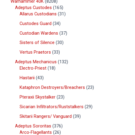
Warhammer 40K
8208
Adeptus Custodes
165
Allarus Custodians
31
Custodes Guard
34
Custodian Wardens
37
Sisters of Silence
30
Vertus Praetors
33
Adeptus Mechanicus
132
Electro-Priest
18
Hastarii
43
Kataphron Destroyers/Breachers
23
Pteraxii Skystalker
23
Sicarian Infiltrators/Ruststalkers
29
Skitarii Rangers/ Vanguard
39
Adeptus Sororitas
376
Arco-Flagellants
26