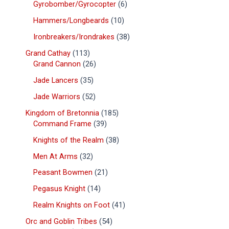
Gyrobomber/Gyrocopter
6
Hammers/Longbeards
10
Ironbreakers/Irondrakes
38
Grand Cathay
113
Grand Cannon
26
Jade Lancers
35
Jade Warriors
52
Kingdom of Bretonnia
185
Command Frame
39
Knights of the Realm
38
Men At Arms
32
Peasant Bowmen
21
Pegasus Knight
14
Realm Knights on Foot
41
Orc and Goblin Tribes
54