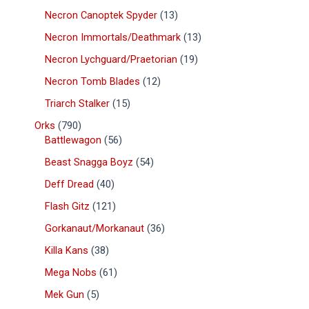
Necron Canoptek Spyder
13
Necron Immortals/Deathmark
13
Necron Lychguard/Praetorian
19
Necron Tomb Blades
12
Triarch Stalker
15
Orks
790
Battlewagon
56
Beast Snagga Boyz
54
Deff Dread
40
Flash Gitz
121
Gorkanaut/Morkanaut
36
Killa Kans
38
Mega Nobs
61
Mek Gun
5