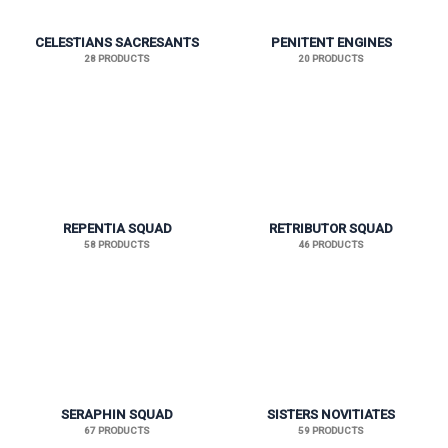
CELESTIANS SACRESANTS
PENITENT ENGINES
28 PRODUCTS
20 PRODUCTS
REPENTIA SQUAD
RETRIBUTOR SQUAD
58 PRODUCTS
46 PRODUCTS
SERAPHIN SQUAD
SISTERS NOVITIATES
67 PRODUCTS
59 PRODUCTS