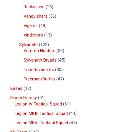
Reclusians
26
Vanquishers
36
Vigilors
48
Vindictors
15
Sylvaneth
122
Kurnoth Hunters
36
Sylvaneth Dryads
45
Tree-Revenants
30
Treeman/Durthu
47
Bases
12
Horus Heresy
91
Legion IV Tactical Squad
61
Legion MKIII Tactical Squad
44
Legion MKVI Tactical Squad
47