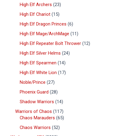
High Elf Archers
23
High Elf Chariot
15
High Elf Dragon Princes
6
High Elf Mage/ArchMage
11
High Elf Repeater Bolt Thrower
12
High Elf Silver Helms
24
High Elf Spearmen
14
High Elf White Lion
17
Noble/Prince
27
Phoenix Guard
28
Shadow Warriors
14
Warriors of Chaos
117
Chaos Marauders
65
Chaos Warriors
52