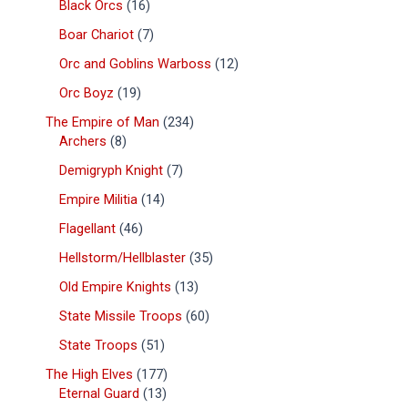
Black Orcs
16
Boar Chariot
7
Orc and Goblins Warboss
12
Orc Boyz
19
The Empire of Man
234
Archers
8
Demigryph Knight
7
Empire Militia
14
Flagellant
46
Hellstorm/Hellblaster
35
Old Empire Knights
13
State Missile Troops
60
State Troops
51
The High Elves
177
Eternal Guard
13