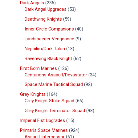
Dark Angels
236
Dark Angel Upgrades
53
Deathwing Knights
59
Inner Circle Companions
40
Landspeeder Vengeance
9
Nephilim/Dark Talon
13
Ravenwing Black Knight
62
First Born Marines
126
Centurions Assault/Devastator
34
Space Marine Tactical Squad
92
Grey Knights
164
Grey Knight Strike Squad
66
Grey Knight Terminator Squad
98
Imperial Fist Upgrades
15
Primaris Space Marines
924
Assault Intercessor
61