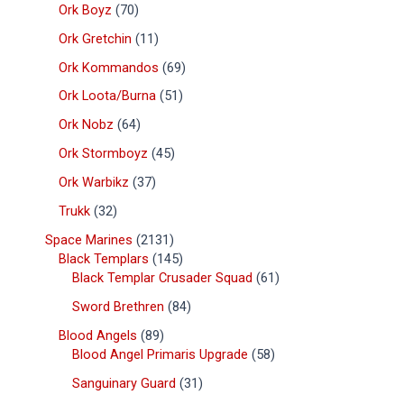
Ork Boyz
70
Ork Gretchin
11
Ork Kommandos
69
Ork Loota/Burna
51
Ork Nobz
64
Ork Stormboyz
45
Ork Warbikz
37
Trukk
32
Space Marines
2131
Black Templars
145
Black Templar Crusader Squad
61
Sword Brethren
84
Blood Angels
89
Blood Angel Primaris Upgrade
58
Sanguinary Guard
31