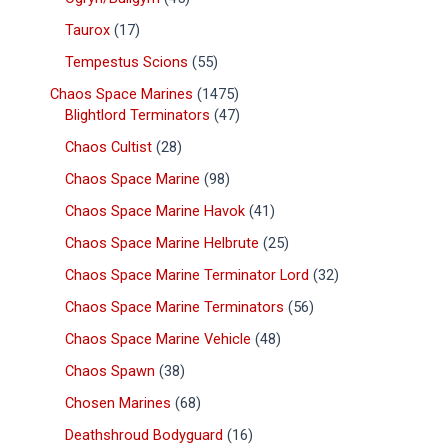
Taurox
17
Tempestus Scions
55
Chaos Space Marines
1475
Blightlord Terminators
47
Chaos Cultist
28
Chaos Space Marine
98
Chaos Space Marine Havok
41
Chaos Space Marine Helbrute
25
Chaos Space Marine Terminator Lord
32
Chaos Space Marine Terminators
56
Chaos Space Marine Vehicle
48
Chaos Spawn
38
Chosen Marines
68
Deathshroud Bodyguard
16