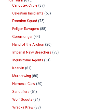
Kill Team
695
Canoptek Circle
37
Celestian Insidiants
50
Exaction Squad
75
Fellgor Ravagers
88
Goremonger
44
Hand of the Archon
20
Imperial Navy Breachers
73
Inquisitorial Agents
51
Kasrkin
61
Murderwing
80
Nemesis Claw
50
Sanctifiers
54
Wolf Scouts
84
Wrecka Krew
87