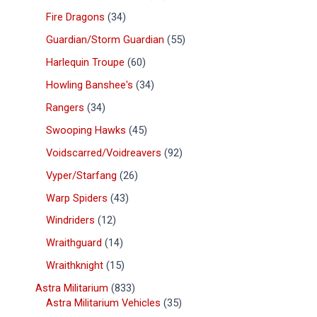
Fire Dragons
34
Guardian/Storm Guardian
55
Harlequin Troupe
60
Howling Banshee's
34
Rangers
34
Swooping Hawks
45
Voidscarred/Voidreavers
92
Vyper/Starfang
26
Warp Spiders
43
Windriders
12
Wraithguard
14
Wraithknight
15
Astra Militarium
833
Astra Militarium Vehicles
35