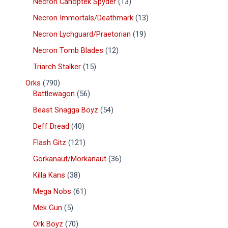
Necron Canoptek Spyder
13
Necron Immortals/Deathmark
13
Necron Lychguard/Praetorian
19
Necron Tomb Blades
12
Triarch Stalker
15
Orks
790
Battlewagon
56
Beast Snagga Boyz
54
Deff Dread
40
Flash Gitz
121
Gorkanaut/Morkanaut
36
Killa Kans
38
Mega Nobs
61
Mek Gun
5
Ork Boyz
70