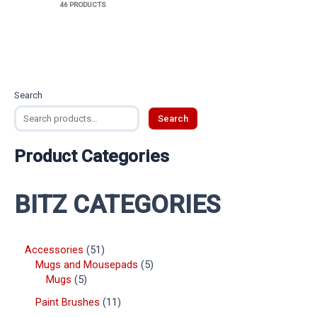
46 PRODUCTS
Search
Search
Product Categories
BITZ CATEGORIES
Accessories
51
Mugs and Mousepads
5
Mugs
5
Paint Brushes
11