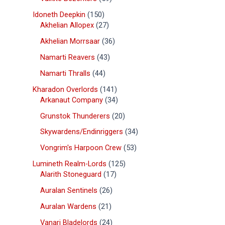
Idoneth Deepkin
150
Akhelian Allopex
27
Akhelian Morrsaar
36
Namarti Reavers
43
Namarti Thralls
44
Kharadon Overlords
141
Arkanaut Company
34
Grunstok Thunderers
20
Skywardens/Endinriggers
34
Vongrim's Harpoon Crew
53
Lumineth Realm-Lords
125
Alarith Stoneguard
17
Auralan Sentinels
26
Auralan Wardens
21
Vanari Bladelords
24