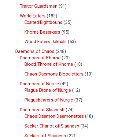
Traitor Guardsmen
91
World Eaters
183
Exalted Eightbound
35
Khorne Beserkers
95
World Eaters Jakhals
53
Daemons of Chaos
248
Daemons of Khorne
20
Blood Throne of Khorne
10
Chaos Daemons Bloodletters
10
Daemons of Nurgle
49
Plague Drone of Nurgle
12
Plaguebearers of Nurgle
37
Daemons of Slaanesh
74
Chaos Daemon Daemonettes
18
Seeker Chariot of Slaanesh
34
Seekers of Slaanesh
22