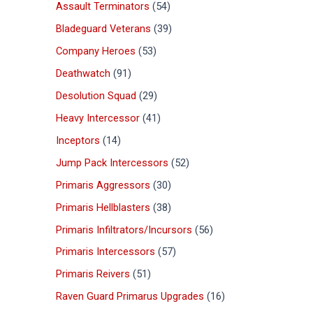
Assault Terminators
54
Bladeguard Veterans
39
Company Heroes
53
Deathwatch
91
Desolution Squad
29
Heavy Intercessor
41
Inceptors
14
Jump Pack Intercessors
52
Primaris Aggressors
30
Primaris Hellblasters
38
Primaris Infiltrators/Incursors
56
Primaris Intercessors
57
Primaris Reivers
51
Raven Guard Primarus Upgrades
16