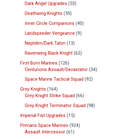
Dark Angel Upgrades
53
Deathwing Knights
59
Inner Circle Companions
40
Landspeeder Vengeance
9
Nephilim/Dark Talon
13
Ravenwing Black Knight
62
First Born Marines
126
Centurions Assault/Devastator
34
Space Marine Tactical Squad
92
Grey Knights
164
Grey Knight Strike Squad
66
Grey Knight Terminator Squad
98
Imperial Fist Upgrades
15
Primaris Space Marines
924
Assault Intercessor
61