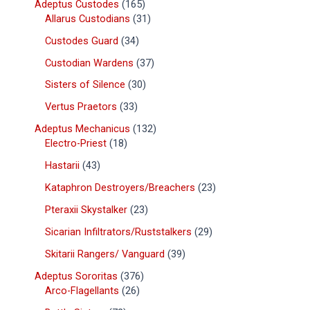
Adeptus Custodes
165
Allarus Custodians
31
Custodes Guard
34
Custodian Wardens
37
Sisters of Silence
30
Vertus Praetors
33
Adeptus Mechanicus
132
Electro-Priest
18
Hastarii
43
Kataphron Destroyers/Breachers
23
Pteraxii Skystalker
23
Sicarian Infiltrators/Ruststalkers
29
Skitarii Rangers/ Vanguard
39
Adeptus Sororitas
376
Arco-Flagellants
26