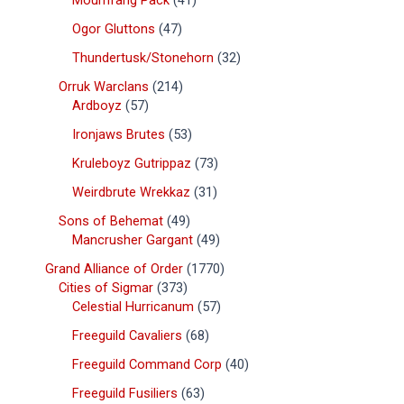
Mournfang Pack
41
Ogor Gluttons
47
Thundertusk/Stonehorn
32
Orruk Warclans
214
Ardboyz
57
Ironjaws Brutes
53
Kruleboyz Gutrippaz
73
Weirdbrute Wrekkaz
31
Sons of Behemat
49
Mancrusher Gargant
49
Grand Alliance of Order
1770
Cities of Sigmar
373
Celestial Hurricanum
57
Freeguild Cavaliers
68
Freeguild Command Corp
40
Freeguild Fusiliers
63