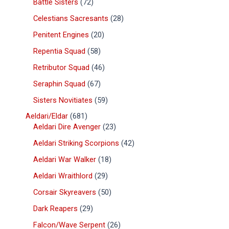
Battle Sisters
72
Celestians Sacresants
28
Penitent Engines
20
Repentia Squad
58
Retributor Squad
46
Seraphin Squad
67
Sisters Novitiates
59
Aeldari/Eldar
681
Aeldari Dire Avenger
23
Aeldari Striking Scorpions
42
Aeldari War Walker
18
Aeldari Wraithlord
29
Corsair Skyreavers
50
Dark Reapers
29
Falcon/Wave Serpent
26