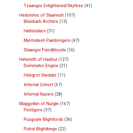
Tzaangor Enlightened/Skyfires
41
Hedonites of Slaanesh
107
Blissbarb Archers
13
Hellstriders
31
Myrmidesh Painbringers
47
Slaangor Fiendbloods
16
Helsmith of Hashut
127
Dominator Engine
21
Hobgrot Vandalz
11
Infernal Cohort
67
Infernal Razers
28
Maggotkin of Nurgle
167
Pestigors
37
Pusgoyle Blightlords
36
Putrid Blightkings
22