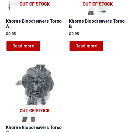
OUT OF STOCK
OUT OF STOCK
Khorne Bloodreavers Torso
Khorne Bloodreavers Torso
A
B
$
0.95
$
0.95
Read more
Read more
OUT OF STOCK
Khorne Bloodreavers Torso