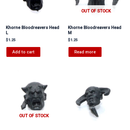
OUT OF STOCK
Khorne Bloodreavers Head
Khorne Bloodreavers Head
L
M
$
1.25
$
1.25
Add to cart
Read more
OUT OF STOCK