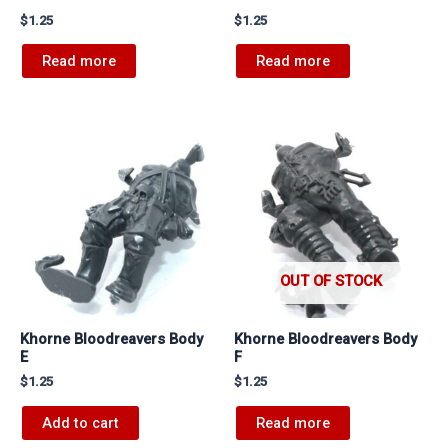
$
1.25
$
1.25
Read more
Read more
OUT OF STOCK
Khorne Bloodreavers Body
Khorne Bloodreavers Body
E
F
$
1.25
$
1.25
Add to cart
Read more