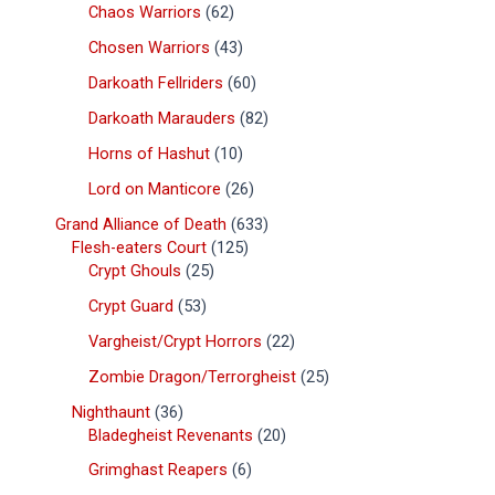
Chaos Warriors
62
Chosen Warriors
43
Darkoath Fellriders
60
Darkoath Marauders
82
Horns of Hashut
10
Lord on Manticore
26
Grand Alliance of Death
633
Flesh-eaters Court
125
Crypt Ghouls
25
Crypt Guard
53
Vargheist/Crypt Horrors
22
Zombie Dragon/Terrorgheist
25
Nighthaunt
36
Bladegheist Revenants
20
Grimghast Reapers
6