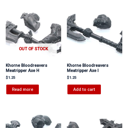
OUT OF STOCK
Khorne Bloodreavers
Khorne Bloodreavers
Meatripper Axe H
Meatripper Axe I
$
1.25
$
1.25
Read more
Add to cart