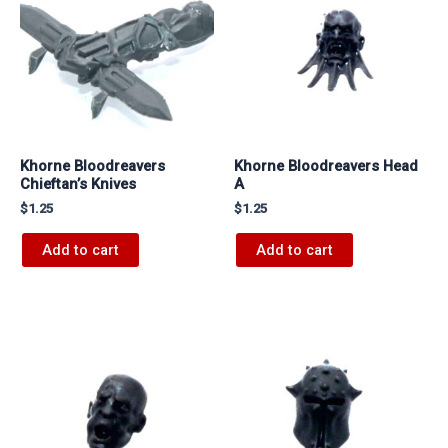
Khorne Bloodreavers
Khorne Bloodreavers Head
Chieftan’s Knives
A
$
1.25
$
1.25
Add to cart
Add to cart