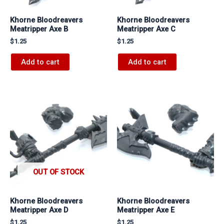
Khorne Bloodreavers
Khorne Bloodreavers
Meatripper Axe B
Meatripper Axe C
$
1.25
$
1.25
Add to cart
Add to cart
OUT OF STOCK
Khorne Bloodreavers
Khorne Bloodreavers
Meatripper Axe D
Meatripper Axe E
$
1.25
$
1.25