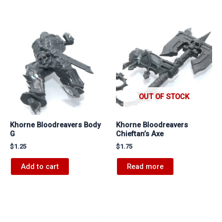
OUT OF STOCK
Khorne Bloodreavers Body
Khorne Bloodreavers
G
Chieftan’s Axe
$
1.25
$
1.75
Add to cart
Read more