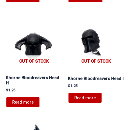
OUT OF STOCK
OUT OF STOCK
Khorne Bloodreavers Head
Khorne Bloodreavers Head I
H
$
1.25
$
1.25
Read more
Read more