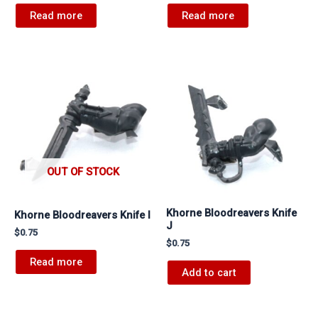
Read more
Read more
OUT OF STOCK
Khorne Bloodreavers Knife
Khorne Bloodreavers Knife I
J
$
0.75
$
0.75
Read more
Add to cart