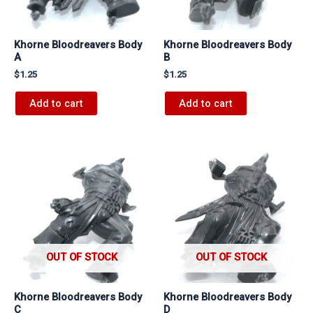
Khorne Bloodreavers Body
Khorne Bloodreavers Body
A
B
$
1.25
$
1.25
Add to cart
Add to cart
OUT OF STOCK
OUT OF STOCK
Khorne Bloodreavers Body
Khorne Bloodreavers Body
C
D