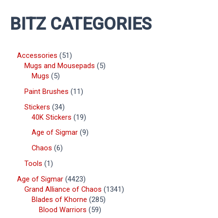
BITZ CATEGORIES
Accessories
51
Mugs and Mousepads
5
Mugs
5
Paint Brushes
11
Stickers
34
40K Stickers
19
Age of Sigmar
9
Chaos
6
Tools
1
Age of Sigmar
4423
Grand Alliance of Chaos
1341
Blades of Khorne
285
Blood Warriors
59