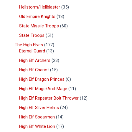
Hellstorm/Hellblaster
35
Old Empire Knights
13
State Missile Troops
60
State Troops
51
The High Elves
177
Eternal Guard
13
High Elf Archers
23
High Elf Chariot
15
High Elf Dragon Princes
6
High Elf Mage/ArchMage
11
High Elf Repeater Bolt Thrower
12
High Elf Silver Helms
24
High Elf Spearmen
14
High Elf White Lion
17