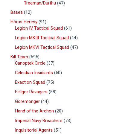
Treeman/Durthu
47
Bases
12
Horus Heresy
91
Legion IV Tactical Squad
61
Legion MKIII Tactical Squad
44
Legion MKVI Tactical Squad
47
Kill Team
695
Canoptek Circle
37
Celestian Insidiants
50
Exaction Squad
75
Fellgor Ravagers
88
Goremonger
44
Hand of the Archon
20
Imperial Navy Breachers
73
Inquisitorial Agents
51