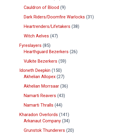
Cauldron of Blood
9
Dark Riders/Doomfire Warlocks
31
Heartrenders/Lifetakers
38
Witch Aelves
47
Fyreslayers
85
Hearthguard Bezerkers
26
Vulkite Bezerkers
59
Idoneth Deepkin
150
Akhelian Allopex
27
Akhelian Morrsaar
36
Namarti Reavers
43
Namarti Thralls
44
Kharadon Overlords
141
Arkanaut Company
34
Grunstok Thunderers
20