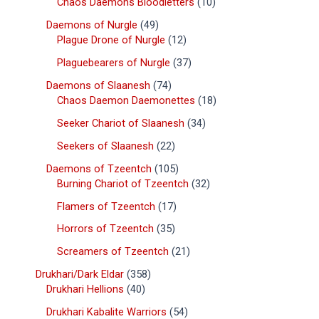
Chaos Daemons Bloodletters
10
Daemons of Nurgle
49
Plague Drone of Nurgle
12
Plaguebearers of Nurgle
37
Daemons of Slaanesh
74
Chaos Daemon Daemonettes
18
Seeker Chariot of Slaanesh
34
Seekers of Slaanesh
22
Daemons of Tzeentch
105
Burning Chariot of Tzeentch
32
Flamers of Tzeentch
17
Horrors of Tzeentch
35
Screamers of Tzeentch
21
Drukhari/Dark Eldar
358
Drukhari Hellions
40
Drukhari Kabalite Warriors
54