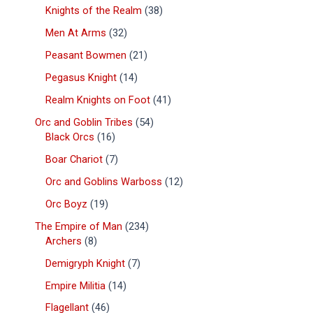
Knights of the Realm
38
Men At Arms
32
Peasant Bowmen
21
Pegasus Knight
14
Realm Knights on Foot
41
Orc and Goblin Tribes
54
Black Orcs
16
Boar Chariot
7
Orc and Goblins Warboss
12
Orc Boyz
19
The Empire of Man
234
Archers
8
Demigryph Knight
7
Empire Militia
14
Flagellant
46