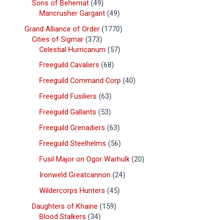
Sons of Behemat
49
Mancrusher Gargant
49
Grand Alliance of Order
1770
Cities of Sigmar
373
Celestial Hurricanum
57
Freeguild Cavaliers
68
Freeguild Command Corp
40
Freeguild Fusiliers
63
Freeguild Gallants
53
Freeguild Grenadiers
63
Freeguild Steelhelms
56
Fusil Major on Ogor Warhulk
20
Ironweld Greatcannon
24
Wildercorps Hunters
45
Daughters of Khaine
159
Blood Stalkers
34