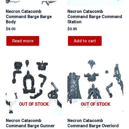
Necron Catacomb
Necron Catacomb
Command Barge Barge
Command Barge Command
Body
Station
$
8.00
$
0.85
Read more
Add to cart
OUT OF STOCK
OUT OF STOCK
Necron Catacomb
Necron Catacomb
Command Barge Gunner
Command Barge Overlord