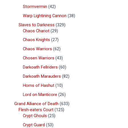
Stormvermin
42
Warp Lightining Cannon
38
Slaves to Darkness
329
Chaos Chariot
29
Chaos Knights
27
Chaos Warriors
62
Chosen Warriors
43
Darkoath Fellriders
60
Darkoath Marauders
82
Horns of Hashut
10
Lord on Manticore
26
Grand Alliance of Death
633
Flesh-eaters Court
125
Crypt Ghouls
25
Crypt Guard
53