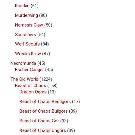
Kasrkin
61
Murderwing
80
Nemesis Claw
50
Sanctifiers
54
Wolf Scouts
84
Wrecka Krew
87
Necromunda
45
Escher Ganger
45
The Old World
1224
Beast of Chaos
158
Dragon Ogres
13
Beast of Chaos Bestigors
17
Beast of Chaos Bullgors
39
Beast of Chaos Gor
33
Beast of Chaos Ungors
39