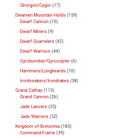
Ghorgon/Cygor
17
Dwarven Mountain Holds
159
Dwarf Cannon
10
Dwarf Miners
9
Dwarf Quarrelers
42
Dwarf Warriors
44
Gyrobomber/Gyrocopter
6
Hammers/Longbeards
10
Ironbreakers/Irondrakes
38
Grand Cathay
113
Grand Cannon
26
Jade Lancers
35
Jade Warriors
52
Kingdom of Bretonnia
185
Command Frame
39