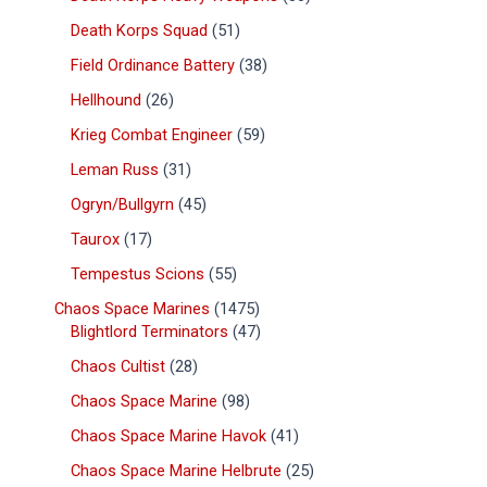
Death Korps Squad
51
Field Ordinance Battery
38
Hellhound
26
Krieg Combat Engineer
59
Leman Russ
31
Ogryn/Bullgyrn
45
Taurox
17
Tempestus Scions
55
Chaos Space Marines
1475
Blightlord Terminators
47
Chaos Cultist
28
Chaos Space Marine
98
Chaos Space Marine Havok
41
Chaos Space Marine Helbrute
25