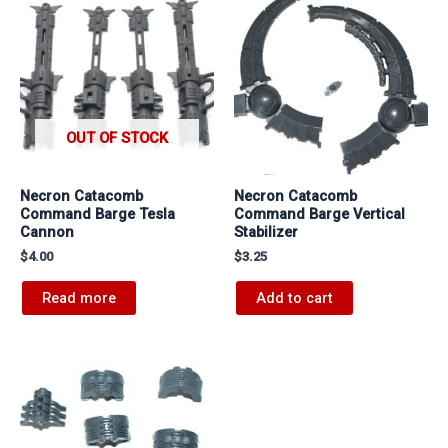
OUT OF STOCK
Necron Catacomb
Necron Catacomb
Command Barge Tesla
Command Barge Vertical
Cannon
Stabilizer
$
4.00
$
3.25
Read more
Add to cart