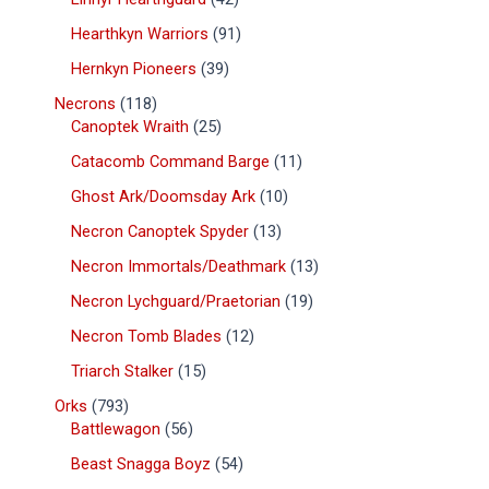
Hearthkyn Warriors
91
Hernkyn Pioneers
39
Necrons
118
Canoptek Wraith
25
Catacomb Command Barge
11
Ghost Ark/Doomsday Ark
10
Necron Canoptek Spyder
13
Necron Immortals/Deathmark
13
Necron Lychguard/Praetorian
19
Necron Tomb Blades
12
Triarch Stalker
15
Orks
793
Battlewagon
56
Beast Snagga Boyz
54