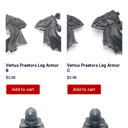
Vertus Praetors Leg Armor
Vertus Praetors Leg Armor
B
C
$
2.00
$
2.00
Add to cart
Add to cart