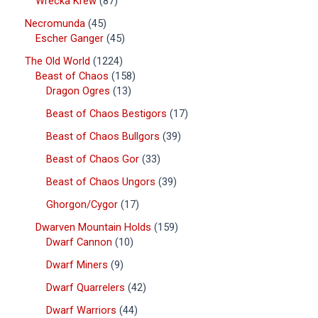
Wrecka Krew
87
Necromunda
45
Escher Ganger
45
The Old World
1224
Beast of Chaos
158
Dragon Ogres
13
Beast of Chaos Bestigors
17
Beast of Chaos Bullgors
39
Beast of Chaos Gor
33
Beast of Chaos Ungors
39
Ghorgon/Cygor
17
Dwarven Mountain Holds
159
Dwarf Cannon
10
Dwarf Miners
9
Dwarf Quarrelers
42
Dwarf Warriors
44