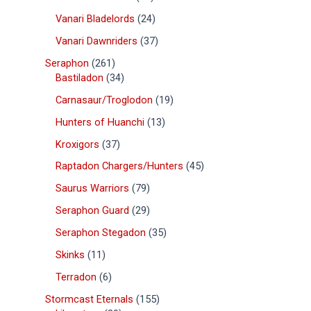
Vanari Bladelords
24
Vanari Dawnriders
37
Seraphon
261
Bastiladon
34
Carnasaur/Troglodon
19
Hunters of Huanchi
13
Kroxigors
37
Raptadon Chargers/Hunters
45
Saurus Warriors
79
Seraphon Guard
29
Seraphon Stegadon
35
Skinks
11
Terradon
6
Stormcast Eternals
155