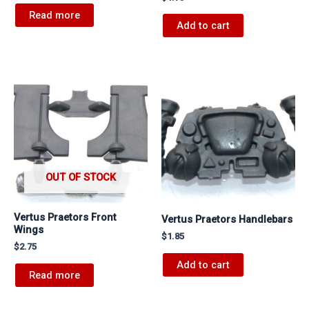
Read more
Add to cart
OUT OF STOCK
Vertus Praetors Front
Vertus Praetors Handlebars
Wings
$
1.85
$
2.75
Add to cart
Read more