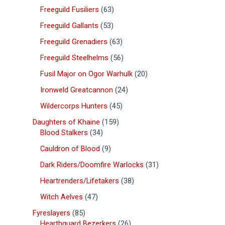
Freeguild Fusiliers
63
Freeguild Gallants
53
Freeguild Grenadiers
63
Freeguild Steelhelms
56
Fusil Major on Ogor Warhulk
20
Ironweld Greatcannon
24
Wildercorps Hunters
45
Daughters of Khaine
159
Blood Stalkers
34
Cauldron of Blood
9
Dark Riders/Doomfire Warlocks
31
Heartrenders/Lifetakers
38
Witch Aelves
47
Fyreslayers
85
Hearthguard Bezerkers
26