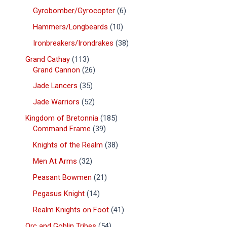
Gyrobomber/Gyrocopter
6
Hammers/Longbeards
10
Ironbreakers/Irondrakes
38
Grand Cathay
113
Grand Cannon
26
Jade Lancers
35
Jade Warriors
52
Kingdom of Bretonnia
185
Command Frame
39
Knights of the Realm
38
Men At Arms
32
Peasant Bowmen
21
Pegasus Knight
14
Realm Knights on Foot
41
Orc and Goblin Tribes
54