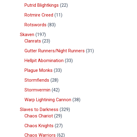
Putrid Blightkings
22
Rotmire Creed
11
Rotswords
83
Skaven
197
Clanrats
23
Gutter Runners/Night Runners
31
Hellpit Abomination
33
Plague Monks
33
Stormfiends
28
Stormvermin
42
Warp Lightining Cannon
38
Slaves to Darkness
329
Chaos Chariot
29
Chaos Knights
27
Chaos Warriors
62