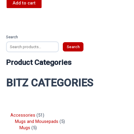
Add to cart
Search
Search
Product Categories
BITZ CATEGORIES
Accessories
51
Mugs and Mousepads
5
Mugs
5