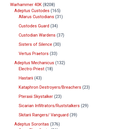
Warhammer 40K
8208
Adeptus Custodes
165
Allarus Custodians
31
Custodes Guard
34
Custodian Wardens
37
Sisters of Silence
30
Vertus Praetors
33
Adeptus Mechanicus
132
Electro-Priest
18
Hastarii
43
Kataphron Destroyers/Breachers
23
Pteraxii Skystalker
23
Sicarian Infiltrators/Ruststalkers
29
Skitarii Rangers/ Vanguard
39
Adeptus Sororitas
376