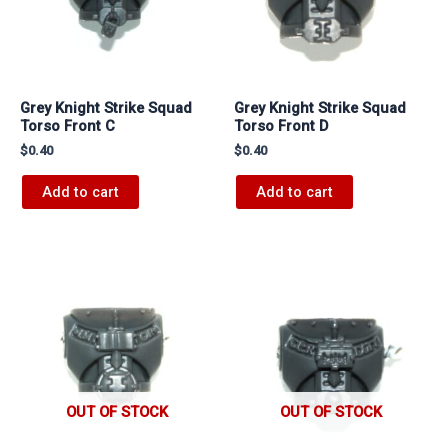
Grey Knight Strike Squad
Grey Knight Strike Squad
Torso Front C
Torso Front D
$
0.40
$
0.40
Add to cart
Add to cart
OUT OF STOCK
OUT OF STOCK