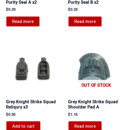
Purity Seal A x2
Purity Seal B x2
$
0.20
$
0.20
Read more
Read more
OUT OF STOCK
Grey Knight Strike Squad
Grey Knight Strike Squad
Reliqury x3
Shoulder Pad A
$
0.35
$
1.15
Add to cart
Read more