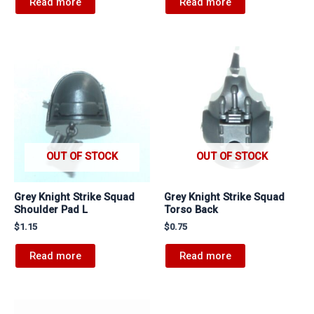
Read more
Read more
OUT OF STOCK
OUT OF STOCK
Grey Knight Strike Squad
Grey Knight Strike Squad
Shoulder Pad L
Torso Back
$
1.15
$
0.75
Read more
Read more