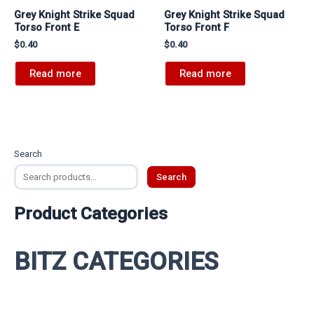
Grey Knight Strike Squad
Grey Knight Strike Squad
Torso Front E
Torso Front F
$
0.40
$
0.40
Read more
Read more
Search
Search
Product Categories
BITZ CATEGORIES