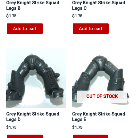
Grey Knight Strike Squad
Grey Knight Strike Squad
Legs B
Legs C
$
1.75
$
1.75
Add to cart
Add to cart
OUT OF STOCK
Grey Knight Strike Squad
Grey Knight Strike Squad
Legs D
Legs E
$
1.75
$
1.75