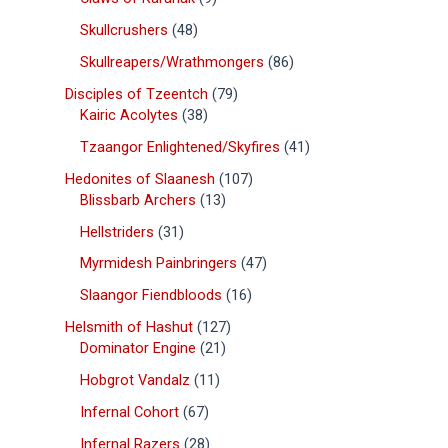
Skullcrushers
48
Skullreapers/Wrathmongers
86
Disciples of Tzeentch
79
Kairic Acolytes
38
Tzaangor Enlightened/Skyfires
41
Hedonites of Slaanesh
107
Blissbarb Archers
13
Hellstriders
31
Myrmidesh Painbringers
47
Slaangor Fiendbloods
16
Helsmith of Hashut
127
Dominator Engine
21
Hobgrot Vandalz
11
Infernal Cohort
67
Infernal Razers
28