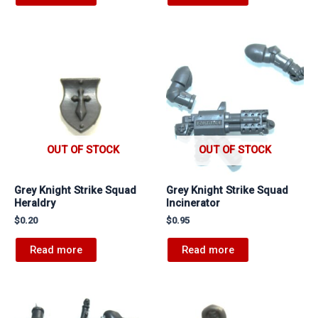
OUT OF STOCK
OUT OF STOCK
Grey Knight Strike Squad
Grey Knight Strike Squad
Heraldry
Incinerator
$
0.20
$
0.95
Read more
Read more