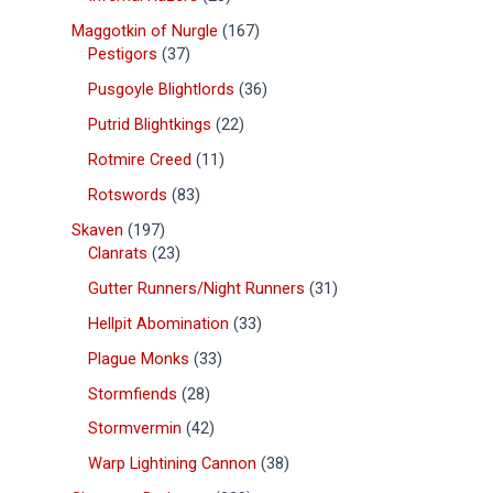
Maggotkin of Nurgle
167
Pestigors
37
Pusgoyle Blightlords
36
Putrid Blightkings
22
Rotmire Creed
11
Rotswords
83
Skaven
197
Clanrats
23
Gutter Runners/Night Runners
31
Hellpit Abomination
33
Plague Monks
33
Stormfiends
28
Stormvermin
42
Warp Lightining Cannon
38