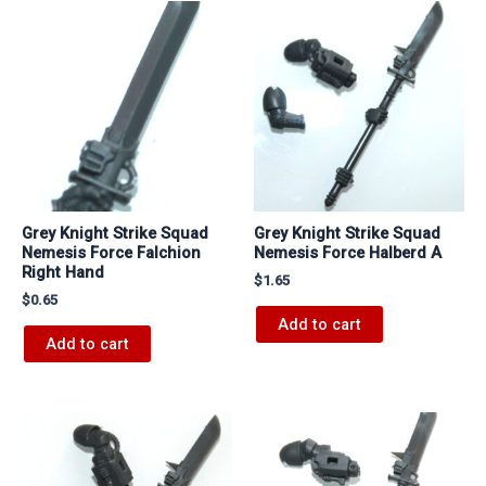
Grey Knight Strike Squad
Grey Knight Strike Squad
Nemesis Force Falchion
Nemesis Force Halberd A
Right Hand
$
1.65
$
0.65
Add to cart
Add to cart