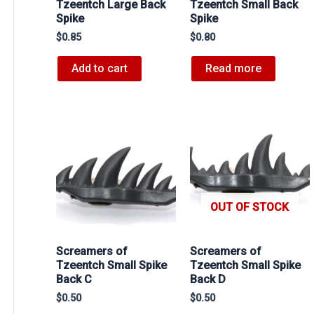
Tzeentch Large Back
Tzeentch Small Back
Spike
Spike
$
0.85
$
0.80
Add to cart
Read more
OUT OF STOCK
Screamers of
Screamers of
Tzeentch Small Spike
Tzeentch Small Spike
Back C
Back D
$
0.50
$
0.50