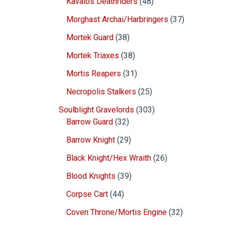
Kavalos Deathriders
48
Morghast Archai/Harbringers
37
Mortek Guard
38
Mortek Triaxes
38
Mortis Reapers
31
Necropolis Stalkers
25
Soulblight Gravelords
303
Barrow Guard
32
Barrow Knight
29
Black Knight/Hex Wraith
26
Blood Knights
39
Corpse Cart
44
Coven Throne/Mortis Engine
32