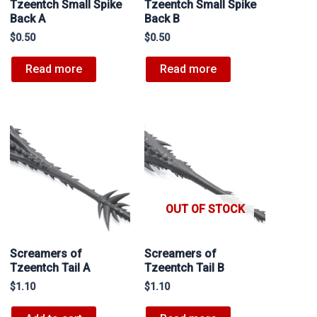
Tzeentch Small Spike
Tzeentch Small Spike
Back A
Back B
$
0.50
$
0.50
Read more
Read more
OUT OF STOCK
Screamers of
Screamers of
Tzeentch Tail A
Tzeentch Tail B
$
1.10
$
1.10