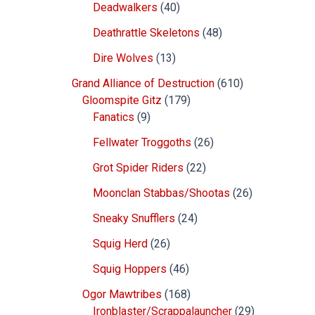
Deadwalkers
40
Deathrattle Skeletons
48
Dire Wolves
13
Grand Alliance of Destruction
610
Gloomspite Gitz
179
Fanatics
9
Fellwater Troggoths
26
Grot Spider Riders
22
Moonclan Stabbas/Shootas
26
Sneaky Snufflers
24
Squig Herd
26
Squig Hoppers
46
Ogor Mawtribes
168
Ironblaster/Scrappalauncher
29