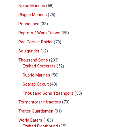
Noise Marines
58
Plague Marines
75
Possessed
33
Raptors / Warp Talons
58
Red Corsair Raider
78
Soulgrinder
12
Thousand Sons
203
Exalted Sorcerers
52
Rubric Marines
56
Scarab Occult
40
Thousand Sons Tzaangors
55
Tormentors/Infractors
70
Traitor Guardsmen
91
World Eaters
183
Exalted Eightbound
35