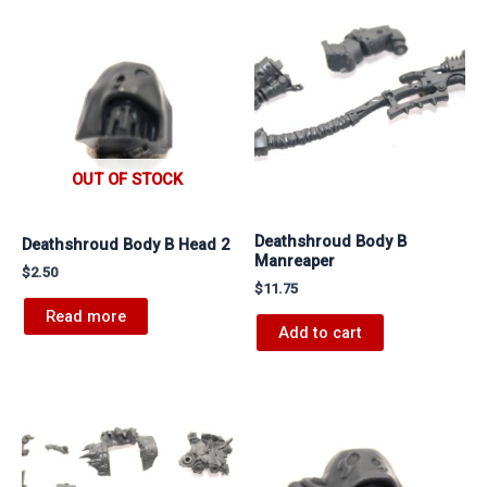
OUT OF STOCK
Deathshroud Body B
Deathshroud Body B Head 2
Manreaper
$
2.50
$
11.75
Read more
Add to cart