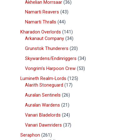
Akhelian Morrsaar
36
Namarti Reavers
43
Namarti Thralls
44
Kharadon Overlords
141
Arkanaut Company
34
Grunstok Thunderers
20
Skywardens/Endinriggers
34
Vongrim's Harpoon Crew
53
Lumineth Realm-Lords
125
Alarith Stoneguard
17
Auralan Sentinels
26
Auralan Wardens
21
Vanari Bladelords
24
Vanari Dawnriders
37
Seraphon
261