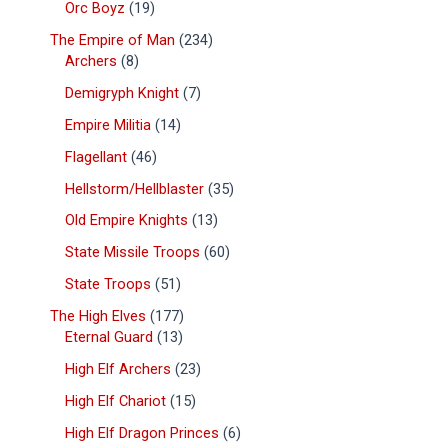
Orc Boyz
19
The Empire of Man
234
Archers
8
Demigryph Knight
7
Empire Militia
14
Flagellant
46
Hellstorm/Hellblaster
35
Old Empire Knights
13
State Missile Troops
60
State Troops
51
The High Elves
177
Eternal Guard
13
High Elf Archers
23
High Elf Chariot
15
High Elf Dragon Princes
6