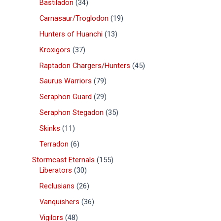
Bastiladon
34
Carnasaur/Troglodon
19
Hunters of Huanchi
13
Kroxigors
37
Raptadon Chargers/Hunters
45
Saurus Warriors
79
Seraphon Guard
29
Seraphon Stegadon
35
Skinks
11
Terradon
6
Stormcast Eternals
155
Liberators
30
Reclusians
26
Vanquishers
36
Vigilors
48