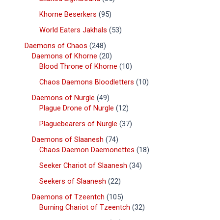
Khorne Beserkers
95
World Eaters Jakhals
53
Daemons of Chaos
248
Daemons of Khorne
20
Blood Throne of Khorne
10
Chaos Daemons Bloodletters
10
Daemons of Nurgle
49
Plague Drone of Nurgle
12
Plaguebearers of Nurgle
37
Daemons of Slaanesh
74
Chaos Daemon Daemonettes
18
Seeker Chariot of Slaanesh
34
Seekers of Slaanesh
22
Daemons of Tzeentch
105
Burning Chariot of Tzeentch
32