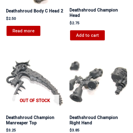
Deathshroud Champion
Deathshroud Body C Head 2
Head
$
2.50
$
2.75
Read more
Add to cart
OUT OF STOCK
Deathshroud Champion
Deathshroud Champion
Manreaper Top
Right Hand
$
3.25
$
3.85