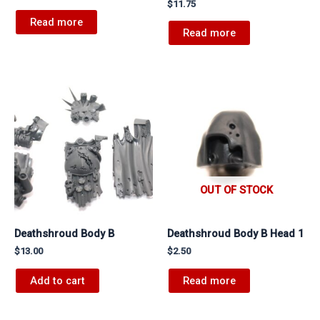
$
11.75
Read more
Read more
OUT OF STOCK
Deathshroud Body B
Deathshroud Body B Head 1
$
13.00
$
2.50
Add to cart
Read more