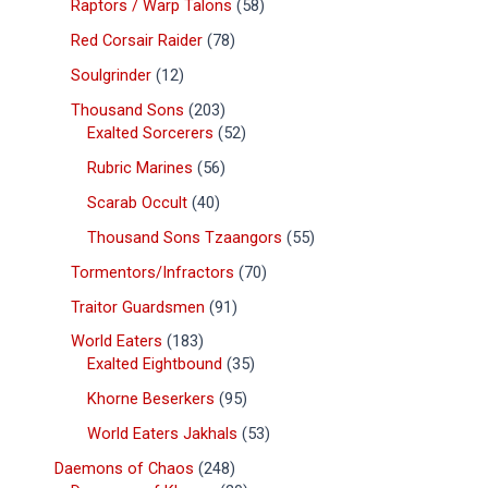
Raptors / Warp Talons
58
Red Corsair Raider
78
Soulgrinder
12
Thousand Sons
203
Exalted Sorcerers
52
Rubric Marines
56
Scarab Occult
40
Thousand Sons Tzaangors
55
Tormentors/Infractors
70
Traitor Guardsmen
91
World Eaters
183
Exalted Eightbound
35
Khorne Beserkers
95
World Eaters Jakhals
53
Daemons of Chaos
248