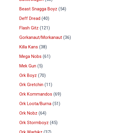
Beast Snagga Boyz
54
Deff Dread
40
Flash Gitz
121
Gorkanaut/Morkanaut
36
Killa Kans
38
Mega Nobs
61
Mek Gun
5
Ork Boyz
70
Ork Gretchin
11
Ork Kommandos
69
Ork Loota/Burna
51
Ork Nobz
64
Ork Stormboyz
45
Ork Warbikz
37