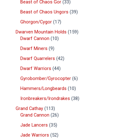
Beast of Chaos Gor
33
Beast of Chaos Ungors
39
Ghorgon/Cygor
17
Dwarven Mountain Holds
159
Dwarf Cannon
10
Dwarf Miners
9
Dwarf Quarrelers
42
Dwarf Warriors
44
Gyrobomber/Gyrocopter
6
Hammers/Longbeards
10
Ironbreakers/Irondrakes
38
Grand Cathay
113
Grand Cannon
26
Jade Lancers
35
Jade Warriors
52