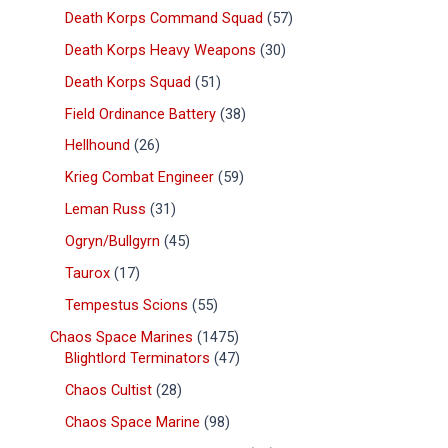
Death Korps Command Squad
57
Death Korps Heavy Weapons
30
Death Korps Squad
51
Field Ordinance Battery
38
Hellhound
26
Krieg Combat Engineer
59
Leman Russ
31
Ogryn/Bullgyrn
45
Taurox
17
Tempestus Scions
55
Chaos Space Marines
1475
Blightlord Terminators
47
Chaos Cultist
28
Chaos Space Marine
98