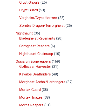
Crypt Ghouls
25
Crypt Guard
53
Vargheist/Crypt Horrors
22
Zombie Dragon/Terrorgheist
25
Nighthaunt
36
Bladegheist Revenants
20
Grimghast Reapers
6
Nighthaunt Chainrasp
10
Ossiarch Bonereapers
169
Gothizzar Harvester
21
Kavalos Deathriders
48
Morghast Archai/Harbringers
37
Mortek Guard
38
Mortek Triaxes
38
Mortis Reapers
31