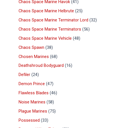
Chaos Space Marine Havok
41
Chaos Space Marine Helbrute
25
Chaos Space Marine Terminator Lord
32
Chaos Space Marine Terminators
56
Chaos Space Marine Vehicle
48
Chaos Spawn
38
Chosen Marines
68
Deathshroud Bodyguard
16
Defiler
24
Demon Prince
47
Flawless Blades
46
Noise Marines
58
Plague Marines
75
Possessed
33