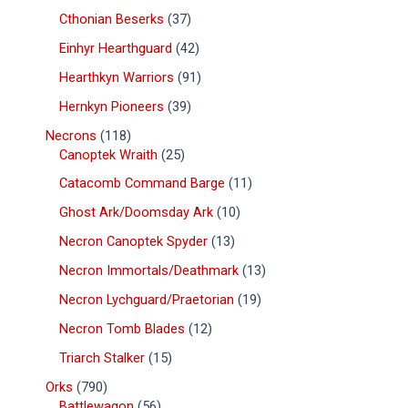
Cthonian Beserks
37
Einhyr Hearthguard
42
Hearthkyn Warriors
91
Hernkyn Pioneers
39
Necrons
118
Canoptek Wraith
25
Catacomb Command Barge
11
Ghost Ark/Doomsday Ark
10
Necron Canoptek Spyder
13
Necron Immortals/Deathmark
13
Necron Lychguard/Praetorian
19
Necron Tomb Blades
12
Triarch Stalker
15
Orks
790
Battlewagon
56