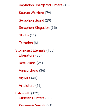
Raptadon Chargers/Hunters
45
Saurus Warriors
79
Seraphon Guard
29
Seraphon Stegadon
35
Skinks
11
Terradon
6
Stormcast Eternals
155
Liberators
30
Reclusians
26
Vanquishers
36
Vigilors
48
Vindictors
15
Sylvaneth
122
Kurnoth Hunters
36
Sylvaneth Dryads
45