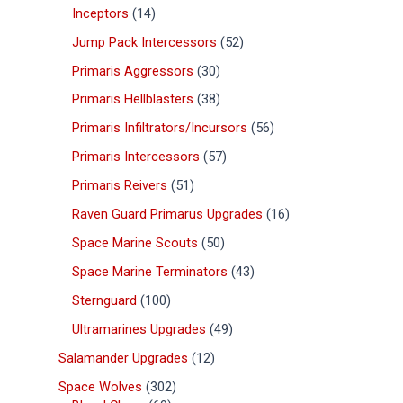
Inceptors
14
Jump Pack Intercessors
52
Primaris Aggressors
30
Primaris Hellblasters
38
Primaris Infiltrators/Incursors
56
Primaris Intercessors
57
Primaris Reivers
51
Raven Guard Primarus Upgrades
16
Space Marine Scouts
50
Space Marine Terminators
43
Sternguard
100
Ultramarines Upgrades
49
Salamander Upgrades
12
Space Wolves
302