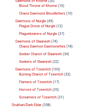
Daemons of Khorne
20
Blood Throne of Khorne
10
Chaos Daemons Bloodletters
10
Daemons of Nurgle
49
Plague Drone of Nurgle
12
Plaguebearers of Nurgle
37
Daemons of Slaanesh
74
Chaos Daemon Daemonettes
18
Seeker Chariot of Slaanesh
34
Seekers of Slaanesh
22
Daemons of Tzeentch
105
Burning Chariot of Tzeentch
32
Flamers of Tzeentch
17
Horrors of Tzeentch
35
Screamers of Tzeentch
21
Drukhari/Dark Eldar
358